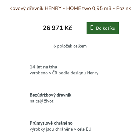
Kovový dřevník HENRY - HOME two 0,95 m3 - Pozink
26 971 Kč
Do košíku
6
položek celkem
O
v
l
á
14 let na trhu
d
vyrobeno v ČR podle designu Henry
a
c
í
Bezúdržbový dřevník
p
r
na celý život
v
k
y
Průmyslově chráněno
v
výrobky jsou chráněné v celé EU
ý
p