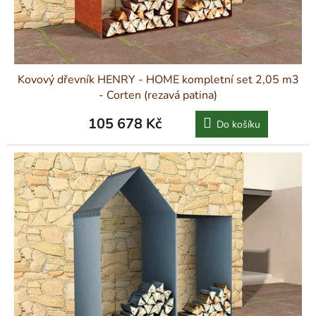
k
t
ů
Kovový dřevník HENRY - HOME kompletní set 2,05 m3
- Corten (rezavá patina)
105 678 Kč
Do košíku