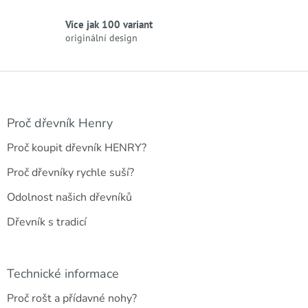
i
s
Více jak 100 variant
u
originální design
Z
á
p
a
Proč dřevník Henry
t
Proč koupit dřevník HENRY?
í
Proč dřevníky rychle suší?
Odolnost našich dřevníků
Dřevník s tradicí
Technické informace
Proč rošt a přídavné nohy?