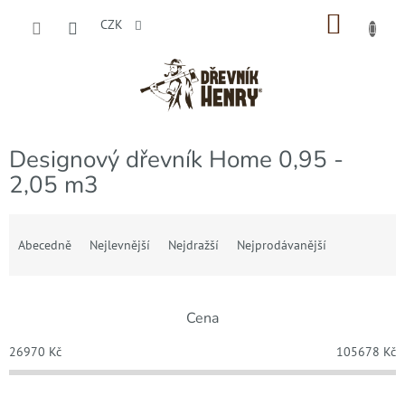
Přejít
NÁKU
na
CZK
obsah
KOŠÍK
Designový dřevník Home 0,95 -
2,05 m3
Ř
a
Abecedně
Nejlevnější
Nejdražší
Nejprodávanější
z
e
n
Cena
í
p
26970
Kč
105678
Kč
r
o
d