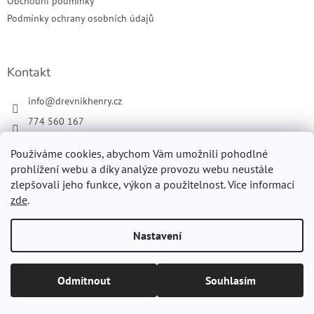
Obchodní podmínky
Podmínky ochrany osobních údajů
Kontakt
info
@
drevnikhenry.cz
774 560 167
Náš Facebook
Používáme cookies, abychom Vám umožnili pohodlné
drevnikhenry
prohlížení webu a díky analýze provozu webu neustále
zlepšovali jeho funkce, výkon a použitelnost. Více informací
zde
.
Vytvořil Shoptet
Nastavení
MirandaMedia Group s.r.o.
Copyright 2026
Dřevník Henry
. Všechna práva vyhrazena.
Upravit
Odmítnout
Souhlasím
nastavení cookies