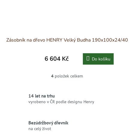
Zásobník na dřevo HENRY Velký Budha 190x100x24/40
6 604 Kč
Do košíku
4
položek celkem
O
v
l
á
14 let na trhu
d
vyrobeno v ČR podle designu Henry
a
c
í
Bezúdržbový dřevník
p
r
na celý život