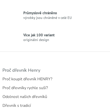
v
k
y
Průmyslově chráněno
v
výrobky jsou chráněné v celé EU
ý
p
i
s
Více jak 100 variant
u
originální design
Z
á
p
a
Proč dřevník Henry
t
Proč koupit dřevník HENRY?
í
Proč dřevníky rychle suší?
Odolnost našich dřevníků
Dřevník s tradicí