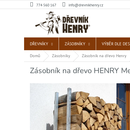
Přejít
774 560 167
info@drevnikhenry.cz
na
obsah
DŘEVNÍKY
ZÁSOBNÍKY
VÝBĚR DLE DE
Domů
Zásobníky
Zásobník na dřevo Henry
Zásobník na dřevo HENRY 