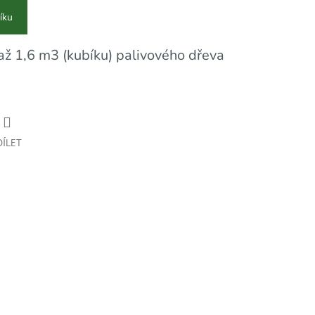
íku
až 1,6 m3 (kubíku) palivového dřeva
DÍLET