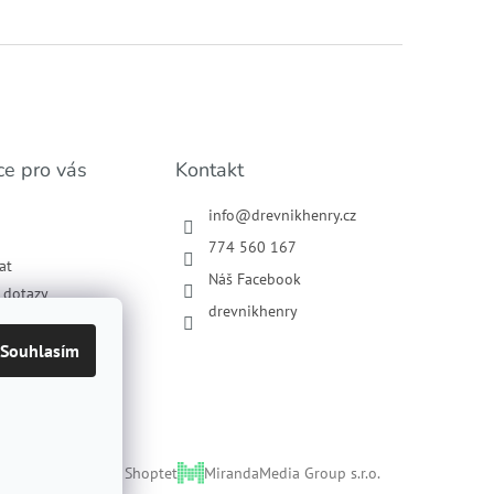
ce pro vás
Kontakt
info
@
drevnikhenry.cz
774 560 167
at
Náš Facebook
í dotazy
drevnikhenry
podmínky
ochrany osobních
Souhlasím
Vytvořil Shoptet
MirandaMedia Group s.r.o.