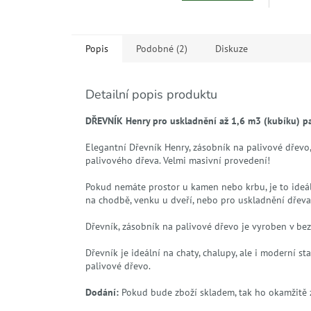
Popis
Podobné (2)
Diskuze
Detailní popis produktu
DŘEVNÍK Henry pro uskladnění až 1,6 m3 (kubíku) p
Elegantní Dřevník Henry, zásobník na palivové dřevo
palivového dřeva. Velmi masivní provedení!
Pokud nemáte prostor u kamen nebo krbu, je to ide
na chodbě, venku u dveří, nebo
pro uskladnění dřeva
Dřevník, zásobník na palivové dřevo je vyroben v b
Dřevník je ideální na chaty, chalupy, ale i moderní s
palivové dřevo.
Dodání:
Pokud bude zboží skladem, tak ho okamžitě 