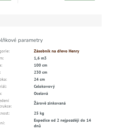
lňkové parametry
gorie
:
Zásobník na dřevo Henry
em
:
1,6 m3
a
:
100 cm
:
230 cm
bka
:
24 cm
riál
:
Celokovový
a
:
Ocelová
edení
Žárově zinkovaná
trukce
:
nost
:
25 kg
Expedice od 2 nejpozději do 14
ní
:
dnů