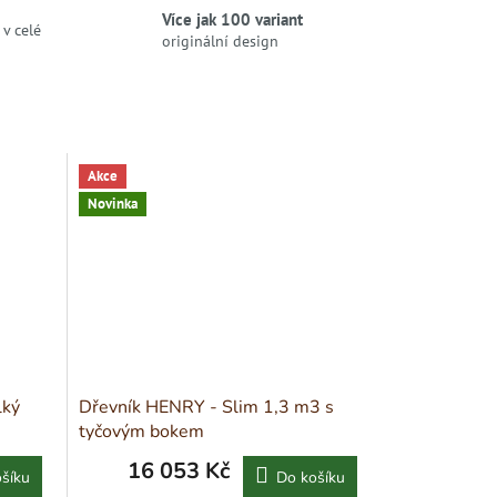
Více jak 100 variant
v celé
originální design
Akce
Novinka
lký
Dřevník HENRY - Slim 1,3 m3 s
tyčovým bokem
16 053 Kč
šíku
Do košíku