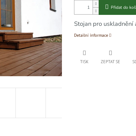
Přidat do koš
Stojan pro uskladnění 
Detailní informace
TISK
ZEPTAT SE
S