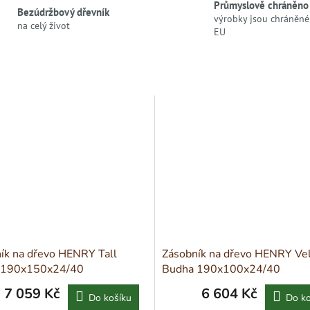
Průmyslově chráněno
Bezúdržbový dřevník
výrobky jsou chráněné 
na celý život
EU
ík na dřevo HENRY Tall
Zásobník na dřevo HENRY Ve
 190x150x24/40
Budha 190x100x24/40
7 059 Kč
6 604 Kč
Do košíku
Do ko