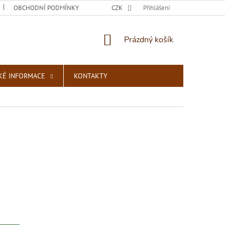
OBCHODNÍ PODMÍNKY
PODMÍNKY OCHRANY OSOBNÍCH ÚDAJŮ
CZK
Přihlášení
NÁKUPNÍ
Prázdný košík
KOŠÍK
KÉ INFORMACE
KONTAKTY