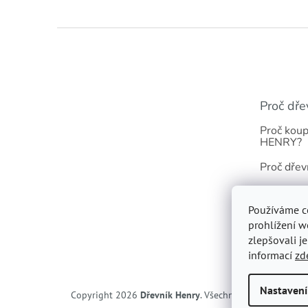
Z
á
p
a
t
Proč dře
í
Proč koup
HENRY?
Proč dřev
Odolnost 
Používáme c
Dřevník s 
prohlížení w
zlepšovali j
informací
zd
Nastavení
Copyright 2026
Dřevník Henry
. Všechna práva vyhrazen