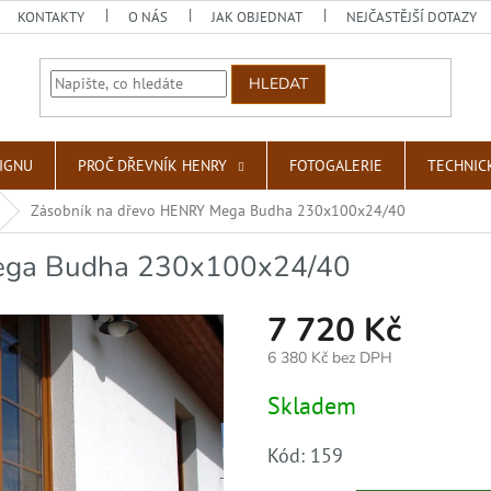
KONTAKTY
O NÁS
JAK OBJEDNAT
NEJČASTĚJŠÍ DOTAZY
HLEDAT
SIGNU
PROČ DŘEVNÍK HENRY
FOTOGALERIE
TECHNIC
Zásobník na dřevo HENRY Mega Budha 230x100x24/40
Mega Budha 230x100x24/40
7 720 Kč
6 380 Kč bez DPH
Měrná
Skladem
cena:
Kód:
159