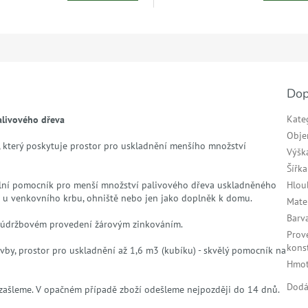
Dop
Kate
alivového dřeva
Obj
, který poskytuje prostor pro uskladnění menšího množství
Výšk
Šířka
ální pomocník pro menší množství palivového dřeva uskladněného
Hlou
 u venkovního krbu, ohniště nebo jen jako doplněk k domu.
Mate
Barv
ezúdržbovém provedení žárovým zinkováním.
Prov
kons
tavby, prostor pro uskladnění až 1,6 m3 (kubíku) - skvělý pomocník na
Hmot
Dodá
zašleme. V opačném případě zboží odešleme nejpozději do 14 dnů.