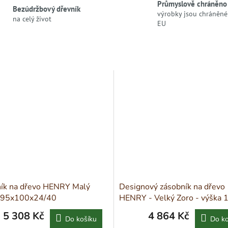
Průmyslově chráněno
Bezúdržbový dřevník
výrobky jsou chráněné 
na celý život
EU
ík na dřevo HENRY Malý
Designový zásobník na dřevo
 95x100x24/40
HENRY - Velký Zoro - výška 
5 308 Kč
4 864 Kč
Do košíku
Do ko