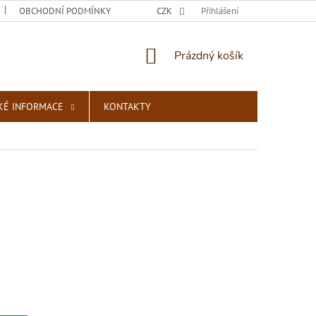
OBCHODNÍ PODMÍNKY
PODMÍNKY OCHRANY OSOBNÍCH ÚDAJŮ
CZK
Přihlášení
NÁKUPNÍ
Prázdný košík
KOŠÍK
KÉ INFORMACE
KONTAKTY