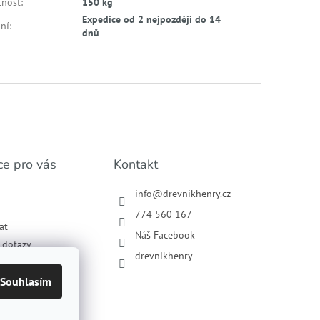
nost
:
150 kg
Expedice od 2 nejpozději do 14
ní
:
dnů
ce pro vás
Kontakt
info
@
drevnikhenry.cz
774 560 167
at
Náš Facebook
í dotazy
drevnikhenry
podmínky
ochrany osobních
Souhlasím