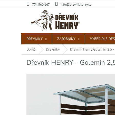
Přejít
774 560 167
info@drevnikhenry.cz
na
obsah
DŘEVNÍKY
ZÁSOBNÍKY
VÝBĚR DLE DE
Domů
Dřevníky
Dřevník Henry Golemin 2,5 -
Dřevník HENRY - Golemin 2,5