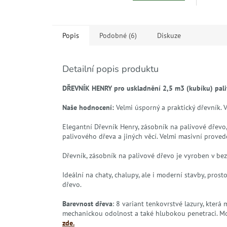
Popis
Podobné (6)
Diskuze
Detailní popis produktu
DŘEVNÍK HENRY pro uskladnění 2,5 m3 (kubíku) paliv
Naše hodnocení:
Velmi úsporný a praktický dřevník. 
Elegantní Dřevník Henry, zásobník na palivové dřevo,
palivového dřeva a jiných věcí. Velmi masivní provede
Dřevník, zásobník na palivové dřevo je vyroben v b
Ideální na chaty, chalupy, ale i moderní stavby, pros
dřevo.
Barevnost dřeva
: 8 variant tenkovrstvé lazury, kter
mechanickou odolnost a také hlubokou penetraci. M
zde.