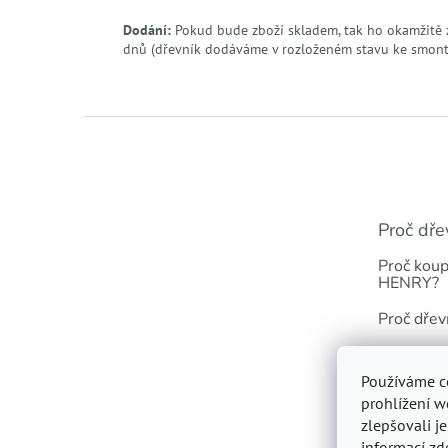
Dodání:
Pokud bude zboží skladem, tak ho okamžitě 
dnů (dřevník dodáváme v rozloženém stavu ke smon
Z
á
p
a
t
Proč dře
í
Proč koup
HENRY?
Proč dřev
Odolnost 
Používáme c
Dřevník s 
prohlížení w
zlepšovali j
informací
zd