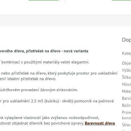
Dop
ového dřeva, přístřešek na dřevo - nová varianta
Kate
V kombinaci s použitými materiály velmi elegantní.
Obj
Výšk
 nebo přístřešek na dřevo, který poskytuje prostor pro uskladnění
Šířka
ní! Ideální přístřešek na dřevo.
Hlou
ezúdržbovém provedení žárovým zinkováním.
Mate
Barv
tor pro uskladnění 2,5 m3 (kubíku) - skvělý pomocník na palivové
Bočn
Prov
á má vylepšené vlastnosti jako zvýšenou vodoodpudivost,
kons
ožnost objednat dřevník bez povrchové úpravy.
Barevnosti dřeva
Stře