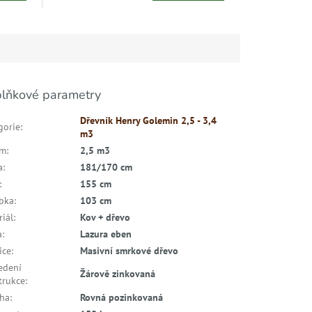
lňkové parametry
Dřevník Henry Golemin 2,5 - 3,4
gorie
:
m3
em
:
2,5 m3
a
:
181/170 cm
:
155 cm
bka
:
103 cm
riál
:
Kov + dřevo
a
:
Lazura eben
ice
:
Masivní smrkové dřevo
edení
Žárově zinkovaná
trukce
:
cha
:
Rovná pozinkovaná