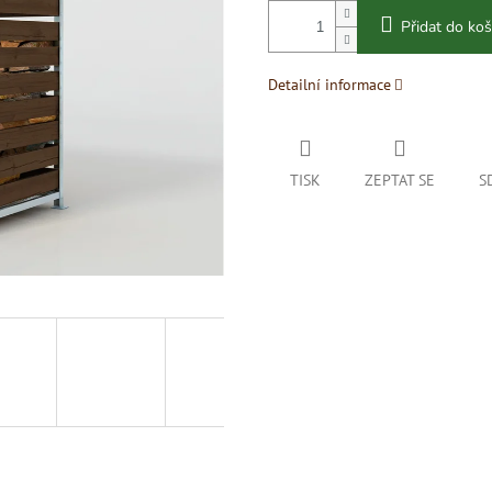
Přidat do koš
Detailní informace
TISK
ZEPTAT SE
S