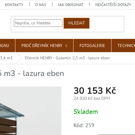
KONTAKTY
O NÁS
JAK OBJEDNAT
NEJČASTĚJŠÍ DOTAZY
HLEDAT
SIGNU
PROČ DŘEVNÍK HENRY
FOTOGALERIE
TECHNIC
 3,4 m3
Dřevník HENRY - Golemin 2,5 m3 - lazura eben
 m3 - lazura eben
30 153 Kč
24 920 Kč bez DPH
Měrná
Skladem
cena:
Kód:
259