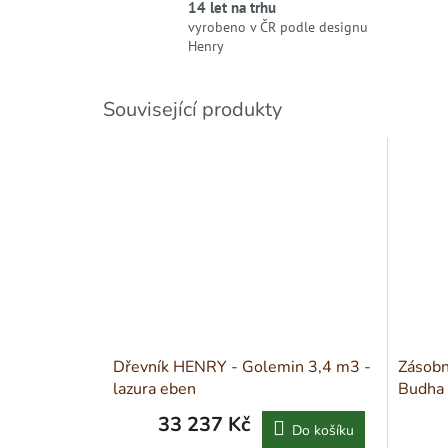
14 let na trhu
vyrobeno v ČR podle designu
Henry
Související produkty
Dřevník HENRY - Golemin 3,4 m3 -
Zásobn
lazura eben
Budha
33 237 Kč
Do košíku