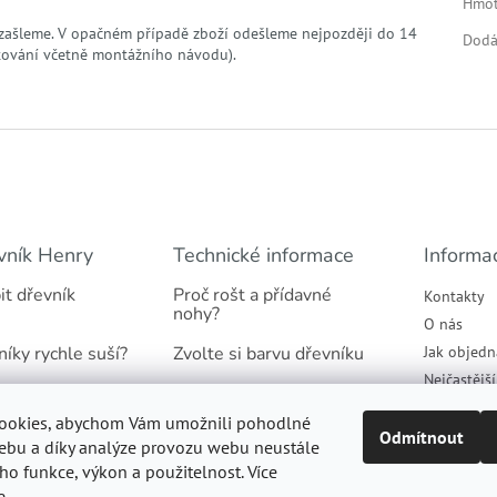
Hmot
zašleme. V opačném případě zboží odešleme nejpozději do 14
Dodá
tování včetně montážního návodu).
vník Henry
Technické informace
Informa
it dřevník
Proč rošt a přídavné
Kontakty
nohy?
O nás
níky rychle suší?
Zvolte si barvu dřevníku
Jak objedn
Nejčastějš
našich dřevníků
Jaký podklad pod dřevník
Obchodní 
ookies, abychom Vám umožnili pohodlné
tradicí
Proč suché dřevo
Podmínky 
Odmítnout
ebu a díky analýze provozu webu neustále
údajů
eho funkce, výkon a použitelnost. Více
Informace k montáži
e
.