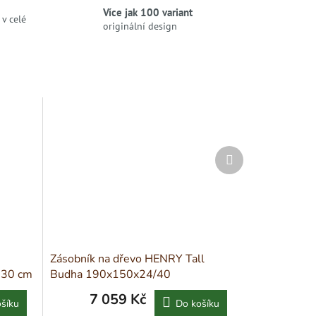
Více jak 100 variant
v celé
originální design
Další
produkt
Zásobník na dřevo HENRY Tall
130 cm
Budha 190x150x24/40
7 059 Kč
šíku
Do košíku