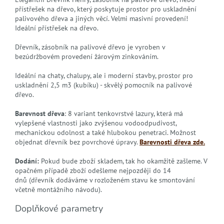
přístřešek na dřevo, který poskytuje prostor pro uskladnění
palivového dřeva a jiných věcí. Velmi masivní provedení!
Ideální přístřešek na dřevo.
Dřevník, zásobník na palivové dřevo je vyroben v
bezúdržbovém provedení žárovým zinkováním.
Ideální na chaty, chalupy, ale i moderní stavby, prostor pro
uskladnění 2,5 m3 (kubíku) - skvělý pomocník na palivové
dřevo.
Barevnost dřeva
: 8 variant tenkovrstvé lazury, která má
vylepšené vlastnosti jako zvýšenou vodoodpudivost,
mechanickou odolnost a také hlubokou penetraci. Možnost
objednat dřevník bez povrchové úpravy.
Barevnosti dřeva zde.
Dodání:
Pokud bude zboží skladem, tak ho okamžitě zašleme. V
opačném případě zboží odešleme nejpozději do 14
dnů (dřevník dodáváme v rozloženém stavu ke smontování
včetně montážního návodu).
Doplňkové parametry