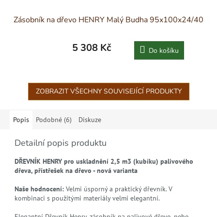
Zásobník na dřevo HENRY Malý Budha 95x100x24/40
5 308 Kč
Do košíku
ZOBRAZIT VŠECHNY SOUVISEJÍCÍ PRODUKTY
Popis
Podobné (6)
Diskuze
Detailní popis produktu
DŘEVNÍK HENRY pro uskladnění 2,5 m3 (kubíku) palivového
dřeva, přístřešek na dřevo - nová varianta
Naše hodnocení:
Velmi úsporný a praktický dřevník. V
kombinaci s použitými materiály velmi elegantní.
Elegantní Dřevník Henry, zásobník na palivové dřevo, nebo