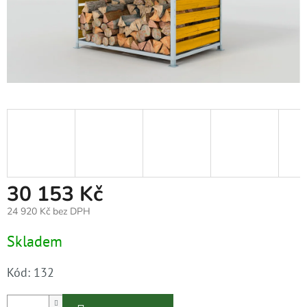
30 153 Kč
24 920 Kč bez DPH
Měrná
Skladem
cena:
Kód:
132