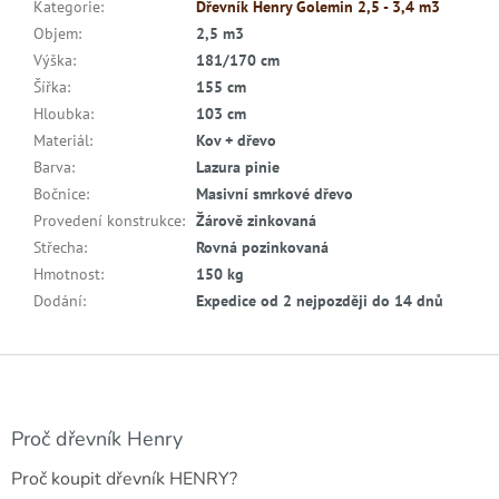
Kategorie
:
Dřevník Henry Golemin 2,5 - 3,4 m3
Objem
:
2,5 m3
Výška
:
181/170 cm
Šířka
:
155 cm
Hloubka
:
103 cm
Materiál
:
Kov + dřevo
Barva
:
Lazura pinie
Bočnice
:
Masivní smrkové dřevo
Provedení konstrukce
:
Žárově zinkovaná
Střecha
:
Rovná pozinkovaná
Hmotnost
:
150 kg
Dodání
:
Expedice od 2 nejpozději do 14 dnů
Z
á
p
a
Proč dřevník Henry
t
Proč koupit dřevník HENRY?
í