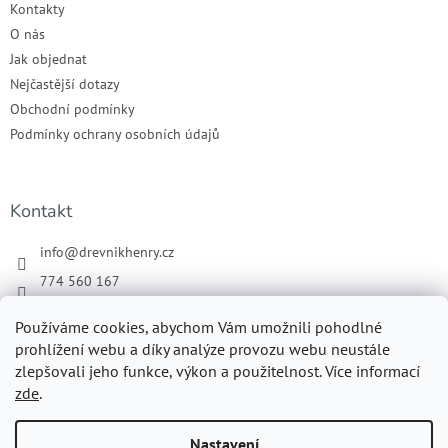
Kontakty
O nás
Jak objednat
Nejčastější dotazy
Obchodní podmínky
Podmínky ochrany osobních údajů
Kontakt
info
@
drevnikhenry.cz
774 560 167
Náš Facebook
Používáme cookies, abychom Vám umožnili pohodlné
drevnikhenry
prohlížení webu a díky analýze provozu webu neustále
zlepšovali jeho funkce, výkon a použitelnost. Více informací
zde
.
Vytvořil Shoptet
Nastavení