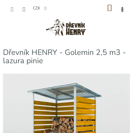
Přejít
NÁKU
na
CZK
obsah
KOŠÍK
Dřevník HENRY - Golemin 2,5 m3 -
lazura pinie