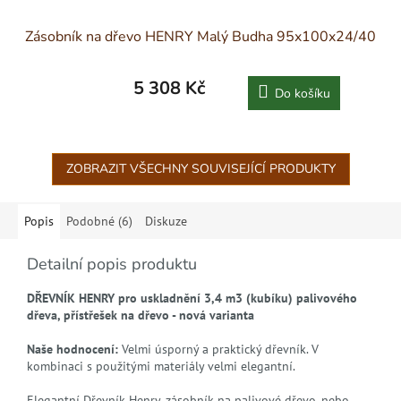
Zásobník na dřevo HENRY Malý Budha 95x100x24/40
5 308 Kč
Do košíku
ZOBRAZIT VŠECHNY SOUVISEJÍCÍ PRODUKTY
Popis
Podobné (6)
Diskuze
Detailní popis produktu
DŘEVNÍK HENRY pro uskladnění 3,4 m3 (kubíku) palivového
dřeva, přístřešek na dřevo - nová varianta
Naše hodnocení:
Velmi úsporný a praktický dřevník. V
kombinaci s použitými materiály velmi elegantní.
Elegantní Dřevník Henry, zásobník na palivové dřevo, nebo