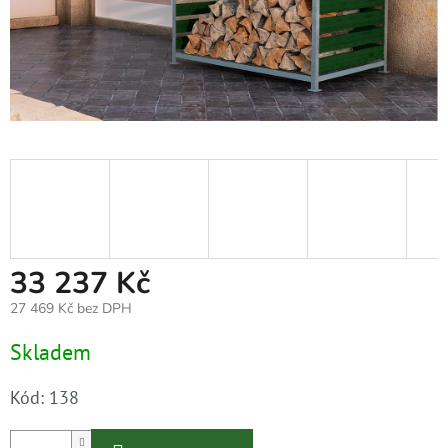
33 237 Kč
27 469 Kč bez DPH
Měrná
Skladem
cena:
Kód:
138