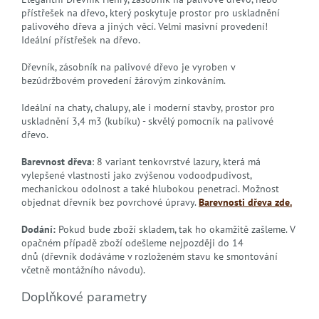
přístřešek na dřevo, který poskytuje prostor pro uskladnění
palivového dřeva a jiných věcí. Velmi masivní provedení!
Ideální přístřešek na dřevo.
Dřevník, zásobník na palivové dřevo je vyroben v
bezúdržbovém provedení žárovým zinkováním.
Ideální na chaty, chalupy, ale i moderní stavby, prostor pro
uskladnění 3,4 m3 (kubíku) - skvělý pomocník na palivové
dřevo.
Barevnost dřeva
: 8 variant tenkovrstvé lazury, která má
vylepšené vlastnosti jako zvýšenou vodoodpudivost,
mechanickou odolnost a také hlubokou penetraci. Možnost
objednat dřevník bez povrchové úpravy.
Barevnosti dřeva zde.
Dodání:
Pokud bude zboží skladem, tak ho okamžitě zašleme. V
opačném případě zboží odešleme nejpozději do 14
dnů (dřevník dodáváme v rozloženém stavu ke smontování
včetně montážního návodu).
Doplňkové parametry