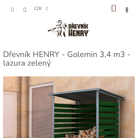
Přejít
NÁKU
na
CZK
obsah
KOŠÍK
Dřevník HENRY - Golemin 3,4 m3 -
lazura zelený