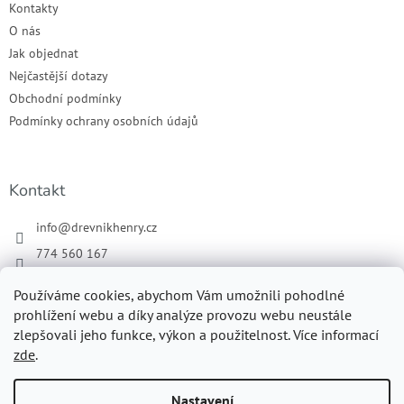
Kontakty
O nás
Jak objednat
Nejčastější dotazy
Obchodní podmínky
Podmínky ochrany osobních údajů
Kontakt
info
@
drevnikhenry.cz
774 560 167
Náš Facebook
Používáme cookies, abychom Vám umožnili pohodlné
drevnikhenry
prohlížení webu a díky analýze provozu webu neustále
zlepšovali jeho funkce, výkon a použitelnost. Více informací
zde
.
Vytvořil Shoptet
Nastavení