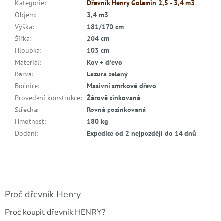
Kategorie
:
Dřevník Henry Golemin 2,5 - 3,4 m3
Objem
:
3,4 m3
Výška
:
181/170 cm
Šířka
:
204 cm
Hloubka
:
103 cm
Materiál
:
Kov + dřevo
Barva
:
Lazura zelený
Bočnice
:
Masivní smrkové dřevo
Provedení konstrukce
:
Žárově zinkovaná
Střecha
:
Rovná pozinkovaná
Hmotnost
:
180 kg
Dodání
:
Expedice od 2 nejpozději do 14 dnů
Z
á
p
a
Proč dřevník Henry
t
Proč koupit dřevník HENRY?
í