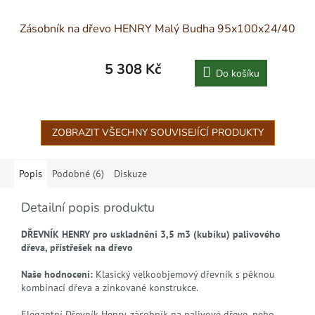
Zásobník na dřevo HENRY Malý Budha 95x100x24/40
5 308 Kč
Do košíku
ZOBRAZIT VŠECHNY SOUVISEJÍCÍ PRODUKTY
Popis
Podobné (6)
Diskuze
Detailní popis produktu
DŘEVNÍK HENRY pro uskladnění 3,5 m3 (kubíku) palivového
dřeva, přístřešek na dřevo
Naše hodnocení:
Klasický velkoobjemový dřevník s pěknou
kombinací dřeva a zinkované konstrukce.
Elegantní Dřevník Henry, zásobník na palivové dřevo, nebo