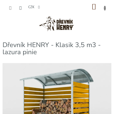
Přejít
NÁKU
na
CZK
obsah
KOŠÍK
Dřevník HENRY - Klasik 3,5 m3 -
lazura pinie