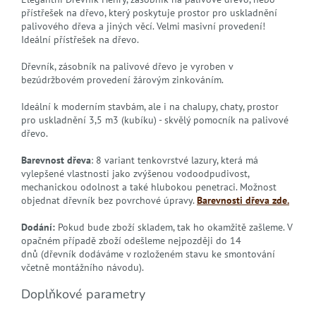
přístřešek na dřevo, který poskytuje prostor pro uskladnění
palivového dřeva a jiných věcí. Velmi masivní provedení!
Ideální přístřešek na dřevo.
Dřevník, zásobník na palivové dřevo je vyroben v
bezúdržbovém provedení žárovým zinkováním.
Ideální k moderním stavbám, ale i na chalupy, chaty, prostor
pro uskladnění 3,5 m3 (kubíku) - skvělý pomocník na palivové
dřevo.
Barevnost dřeva
: 8 variant tenkovrstvé lazury, která má
vylepšené vlastnosti jako zvýšenou vodoodpudivost,
mechanickou odolnost a také hlubokou penetraci. Možnost
objednat dřevník bez povrchové úpravy.
Barevnosti dřeva zde.
Dodání:
Pokud bude zboží skladem, tak ho okamžitě zašleme. V
opačném případě zboží odešleme nejpozději do 14
dnů (dřevník dodáváme v rozloženém stavu ke smontování
včetně montážního návodu).
Doplňkové parametry