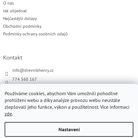
O nás
Jak objednat
Nejčastější dotazy
Obchodní podmínky
Podmínky ochrany osobních údajů
Kontakt
info
@
drevnikhenry.cz
774 560 167
Náš Facebook
Používáme cookies, abychom Vám umožnili pohodlné
drevnikhenry
prohlížení webu a díky analýze provozu webu neustále
zlepšovali jeho funkce, výkon a použitelnost. Více informací
zde
.
Vytvořil Shoptet
Nastavení
MirandaMedia Group s.r.o.