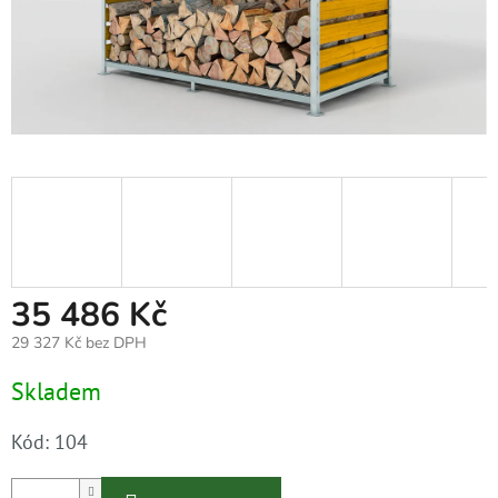
35 486 Kč
29 327 Kč bez DPH
Měrná
Skladem
cena:
Kód:
104