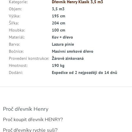
Kategorie
:
Dřevník Henry Klasik 3,5 m3
Objem
:
3,5 m3
Výška
:
195 cm
Šířka
:
204 cm
Hloubka
:
100 cm
Materiál
:
Kov + dřevo
Barva
:
Lazura pinie
Bočnice
:
Masivní smrkové dřevo
Provedení konstrukce
:
Žárově zinkovaná
Hmotnost
:
190 kg
Dodání
:
Expedice od 2 nejpozději do 14 dnů
Z
á
p
a
Proč dřevník Henry
t
Proč koupit dřevník HENRY?
í
Proč dřevníky rychle suší?