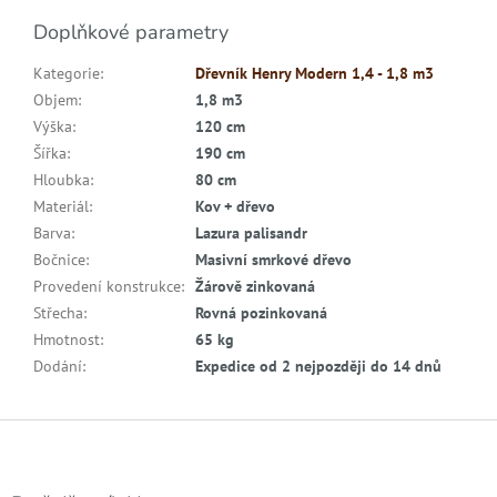
Doplňkové parametry
Kategorie
:
Dřevník Henry Modern 1,4 - 1,8 m3
Objem
:
1,8 m3
Výška
:
120 cm
Šířka
:
190 cm
Hloubka
:
80 cm
Materiál
:
Kov + dřevo
Barva
:
Lazura palisandr
Bočnice
:
Masivní smrkové dřevo
Provedení konstrukce
:
Žárově zinkovaná
Střecha
:
Rovná pozinkovaná
Hmotnost
:
65 kg
Dodání
:
Expedice od 2 nejpozději do 14 dnů
Z
á
p