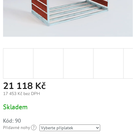
21 118 Kč
17 453 Kč
bez DPH
Měrná
Skladem
cena:
Kód:
90
Přídavné nohy
?