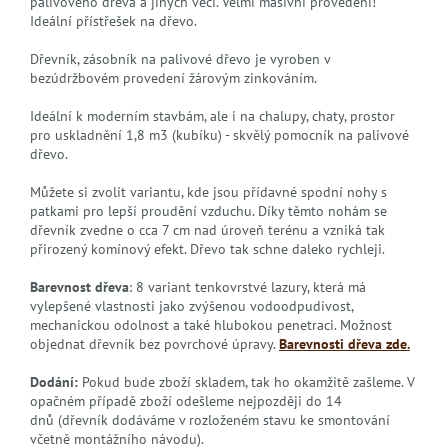
palivového dřeva a jiných věcí. Velmi masivní provedení!
Ideální přístřešek na dřevo.
Dřevník, zásobník na palivové dřevo je vyroben v
bezúdržbovém provedení žárovým zinkováním.
Ideální k moderním stavbám, ale i na chalupy, chaty, prostor
pro uskladnění 1,8 m3 (kubíku) - skvělý pomocník na palivové
dřevo.
Můžete si zvolit variantu, kde jsou přídavné spodní nohy s
patkami pro lepší proudění vzduchu. Díky těmto nohám se
dřevník zvedne o cca 7 cm nad úroveň terénu a vzniká tak
přirozený komínový efekt. Dřevo tak schne daleko rychleji.
Barevnost dřeva
: 8 variant tenkovrstvé lazury, která má
vylepšené vlastnosti jako zvýšenou vodoodpudivost,
mechanickou odolnost a také hlubokou penetraci. Možnost
objednat dřevník bez povrchové úpravy.
Barevnosti dřeva zde.
Dodání:
Pokud bude zboží skladem, tak ho okamžitě zašleme. V
opačném případě zboží odešleme nejpozději do 14
dnů (dřevník dodáváme v rozloženém stavu ke smontování
včetně montážního návodu).