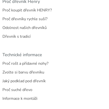
a
Proč dřevník Henry
t
Proč koupit dřevník HENRY?
í
Proč dřevníky rychle suší?
Odolnost našich dřevníků
Dřevník s tradicí
Technické informace
Proč rošt a přídavné nohy?
Zvolte si barvu dřevníku
Jaký podklad pod dřevník
Proč suché dřevo
Informace k montáži