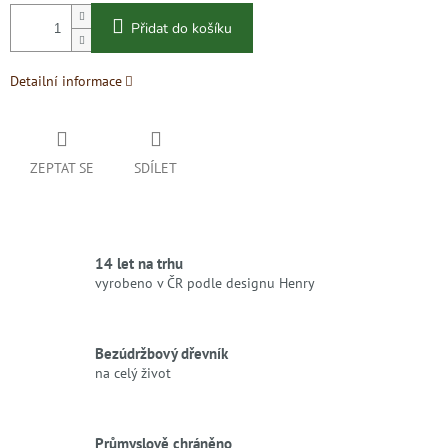
Přidat do košíku
Detailní informace
ZEPTAT SE
SDÍLET
14 let na trhu
vyrobeno v ČR podle designu Henry
Bezúdržbový dřevník
na celý život
Průmyslově chráněno