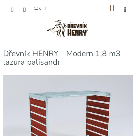
Přejít
NÁKU
na
CZK
obsah
KOŠÍK
Dřevník HENRY - Modern 1,8 m3 -
lazura palisandr