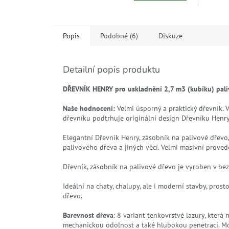
Popis
Podobné (6)
Diskuze
Detailní popis produktu
DŘEVNÍK HENRY pro uskladnění 2,7 m3 (kubíku) paliv
Naše hodnocení:
Velmi úsporný a praktický dřevník. 
dřevníku podtrhuje originální design Dřevníku Henry
Elegantní Dřevník Henry, zásobník na palivové dřevo,
palivového dřeva a jiných věcí. Velmi masivní provede
Dřevník, zásobník na palivové dřevo je vyroben v b
Ideální na chaty, chalupy, ale i moderní stavby, pros
dřevo.
Barevnost dřeva
: 8 variant tenkovrstvé lazury, kter
mechanickou odolnost a také hlubokou penetraci. M