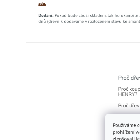
zde.
Dodání:
Pokud bude zboží skladem, tak ho okamžitě 
dnů (dřevník dodáváme v rozloženém stavu ke smon
Z
á
p
a
t
Proč dře
í
Proč koup
HENRY?
Proč dřev
Odolnost 
Používáme c
Dřevník s 
prohlížení w
zlepšovali j