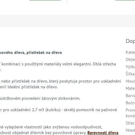
Dop
Kate
ového dřeva, přístřešek na dřevo
Obj
V kombinaci s použitými materiály velmi elegantní. Oblá střecha
Výšk
.
Šířka
 nebo přístřešek na dřevo, který poskytuje prostor pro uskladnění
Hlou
ní! Ideální přístřešek na dřevo.
Mate
Barv
ezúdržbovém provedení žárovým zinkováním.
Bočn
tor pro uskladnění 2,7 m3 (kubíku) - skvělý pomocník na palivové
Prov
kons
Stře
á má vylepšené vlastnosti jako zvýšenou vodoodpudivost,
Hmot
ožnost objednat dřevník bez povrchové úpravy.
Barevnosti dřeva