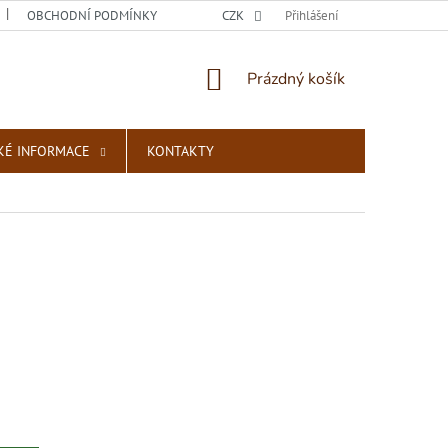
OBCHODNÍ PODMÍNKY
PODMÍNKY OCHRANY OSOBNÍCH ÚDAJŮ
CZK
Přihlášení
NÁKUPNÍ
Prázdný košík
KOŠÍK
KÉ INFORMACE
KONTAKTY