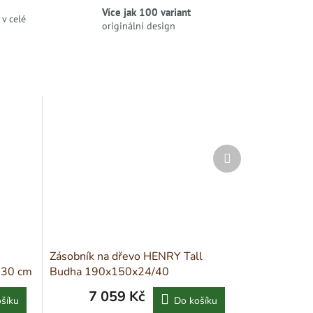
Více jak 100 variant
v celé
originální design
Další
produkt
Zásobník na dřevo HENRY Tall
130 cm
Budha 190x150x24/40
7 059 Kč
šíku
Do košíku