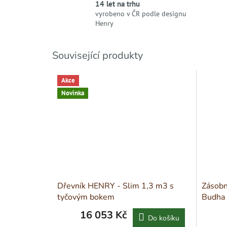
14 let na trhu
vyrobeno v ČR podle designu
Henry
Související produkty
Akce
Novinka
Dřevník HENRY - Slim 1,3 m3 s
Zásobn
tyčovým bokem
Budha
16 053 Kč
Do košíku