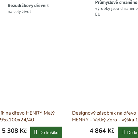
Průmyslově chráněno
Bezúdržbový dřevník
výrobky jsou chráněné 
na celý život
EU
ík na dřevo HENRY Malý
Designový zásobník na dřevo
 95x100x24/40
HENRY - Velký Zoro - výška 
5 308 Kč
4 864 Kč
Do košíku
Do ko