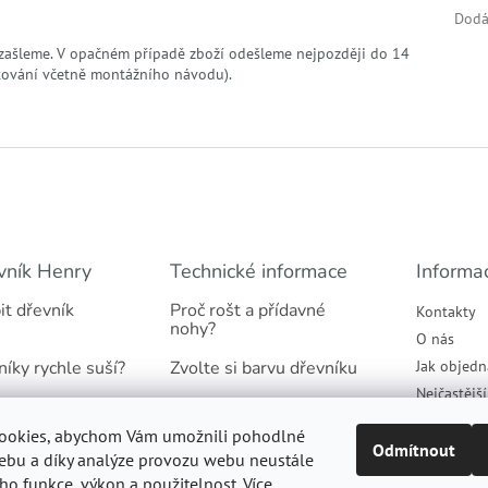
Dodá
zašleme. V opačném případě zboží odešleme nejpozději do 14
tování včetně montážního návodu).
vník Henry
Technické informace
Informa
it dřevník
Proč rošt a přídavné
Kontakty
nohy?
O nás
níky rychle suší?
Zvolte si barvu dřevníku
Jak objedn
Nejčastějš
našich dřevníků
Jaký podklad pod dřevník
Obchodní 
ookies, abychom Vám umožnili pohodlné
tradicí
Proč suché dřevo
Podmínky 
Odmítnout
ebu a díky analýze provozu webu neustále
údajů
eho funkce, výkon a použitelnost. Více
Informace k montáži