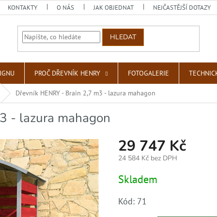
KONTAKTY
O NÁS
JAK OBJEDNAT
NEJČASTĚJŠÍ DOTAZY
HLEDAT
SIGNU
PROČ DŘEVNÍK HENRY
FOTOGALERIE
TECHNIC
Dřevník HENRY - Brain 2,7 m3 - lazura mahagon
3 - lazura mahagon
29 747 Kč
24 584 Kč bez DPH
Měrná
Skladem
cena:
Kód:
71