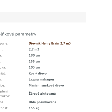
lňkové parametry
gorie
:
Dřevník Henry Brain 2,7 m3
em
:
2,7 m3
a
:
190 cm
:
155 cm
bka
:
103 cm
riál
:
Kov + dřevo
a
:
Lazura mahagon
ice
:
Masivní smrkové dřevo
edení
Žárově zinkovaná
trukce
:
cha
:
Oblá pozinkovaná
nost
:
155 kg