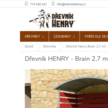
Přejít
774 560 167
info@drevnikhenry.cz
na
obsah
DŘEVNÍKY
ZÁSOBNÍKY
VÝBĚR DLE DE
Domů
Dřevníky
Dřevník Henry Brain 2,7 m3
Dřevník HENRY - Brain 2,7 m