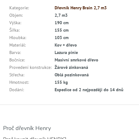
Kategorie
:
Dřevník Henry Brain 2,7 m3
Objem
:
2,7 m3
Výška
:
190 cm
Šířka
:
155 cm
Hloubka
:
103 cm
Materiál
:
Kov + dřevo
Barva
:
Lazura pinie
Bočnice
:
Masivní smrkové dřevo
Provedení konstrukce
:
Žárově zinkovaná
Střecha
:
Oblá pozinkovaná
Hmotnost
:
155 kg
Dodání
:
Expedice od 2 nejpozději do 14 dnů
Z
á
p
a
Proč dřevník Henry
t