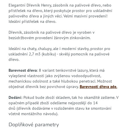
Elegantní Dřevník Henry, zásobník na palivové dřevo, nebo
přístřešek na dřevo, který poskytuje prostor pro uskladnění
palivového dřeva a jiných věcí. Velmi masivní provedení!
Ideální přístřešek na dřevo.
Dřevník, zásobník na palivové dřevo je vyroben v
bezúdržbovém provedení žárovým zinkováním.
Ideální na chaty, chalupy, ale i moderní stavby, prostor pro
uskladnění 2,7 m3 (kubíku) - skvělý pomocník na palivové
dřevo.
Barevnost dřeva
: 8 variant tenkovrstvé lazury, která má
vylepšené vlastnosti jako zvýšenou vodoodpudivost,
mechanickou odolnost a také hlubokou penetraci. Možnost
objednat dřevník bez povrchové úpravy.
Barevnosti dřeva zde.
Dodání:
Pokud bude zboží skladem, tak ho okamžitě zašleme. V
opačném případě zboží odešleme nejpozději do 14
dnů (dřevník dodáváme v rozloženém stavu ke smontování
včetně montážního návodu).
Doplňkové parametry