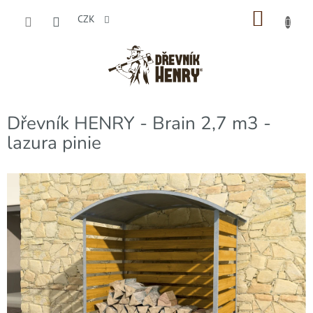
Přejít
NÁKU
na
CZK
obsah
KOŠÍK
Dřevník HENRY - Brain 2,7 m3 -
lazura pinie