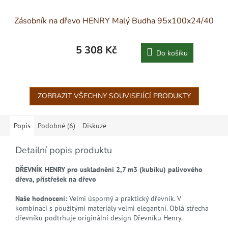
Zásobník na dřevo HENRY Malý Budha 95x100x24/40
5 308 Kč
Do košíku
ZOBRAZIT VŠECHNY SOUVISEJÍCÍ PRODUKTY
Popis
Podobné (6)
Diskuze
Detailní popis produktu
DŘEVNÍK HENRY pro uskladnění 2,7 m3 (kubíku) palivového
dřeva, přístřešek na dřevo
Naše hodnocení:
Velmi úsporný a praktický dřevník. V
kombinaci s použitými materiály velmi elegantní. Oblá střecha
dřevníku podtrhuje originální design Dřevníku Henry.