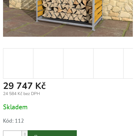
29 747 Kč
24 584 Kč bez DPH
Měrná
Skladem
cena:
Kód:
112