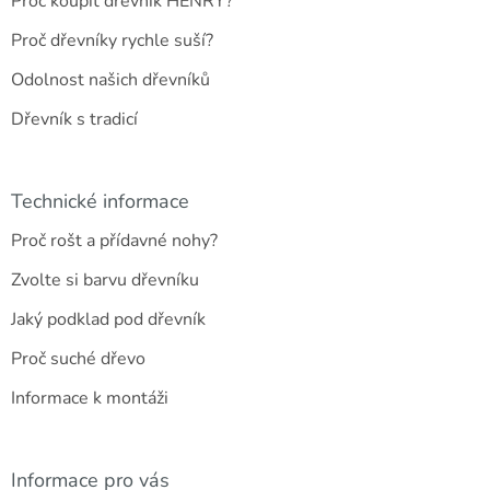
Proč koupit dřevník HENRY?
í
Proč dřevníky rychle suší?
Odolnost našich dřevníků
Dřevník s tradicí
Technické informace
Proč rošt a přídavné nohy?
Zvolte si barvu dřevníku
Jaký podklad pod dřevník
Proč suché dřevo
Informace k montáži
Informace pro vás