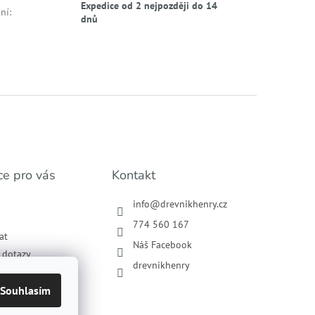
Expedice od 2 nejpozději do 14
ní
:
dnů
ce pro vás
Kontakt
info
@
drevnikhenry.cz
774 560 167
at
Náš Facebook
í dotazy
drevnikhenry
podmínky
ochrany osobních
Souhlasím