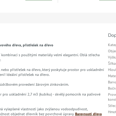
Dop
Kate
ového dřeva, přístřešek na dřevo
Obj
V kombinaci s použitými materiály velmi elegantní. Oblá střecha
Výšk
.
Šířka
 nebo přístřešek na dřevo, který poskytuje prostor pro uskladnění
Hlou
ní! Ideální přístřešek na dřevo.
Mate
Barv
ezúdržbovém provedení žárovým zinkováním.
Bočn
tor pro uskladnění 2,7 m3 (kubíku) - skvělý pomocník na palivové
Prov
kons
Stře
á má vylepšené vlastnosti jako zvýšenou vodoodpudivost,
Hmot
ožnost objednat dřevník bez povrchové úpravy.
Barevnosti dřeva