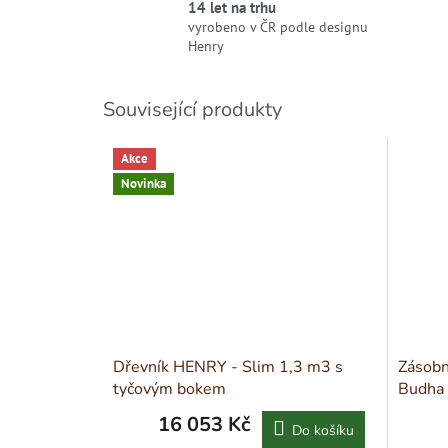
14 let na trhu
vyrobeno v ČR podle designu
Henry
Související produkty
Akce
Novinka
Dřevník HENRY - Slim 1,3 m3 s
Zásobn
tyčovým bokem
Budha
16 053 Kč
Do košíku