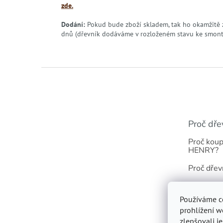
zde.
Dodání:
Pokud bude zboží skladem, tak ho okamžitě 
dnů (dřevník dodáváme v rozloženém stavu ke smon
Z
á
p
a
t
Proč dře
í
Proč koup
HENRY?
Proč dřev
Odolnost 
Používáme c
Dřevník s 
prohlížení w
zlepšovali j