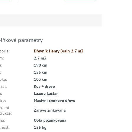
lňkové parametry
gorie
:
Dřevník Henry Brain 2,7 m3
em
:
2,7 m3
a
:
190 cm
:
155 cm
bka
:
103 cm
riál
:
Kov + dřevo
a
:
Lazura kaštan
ice
:
Masivní smrkové dřevo
edení
Žárově zinkovaná
trukce
:
cha
:
Oblá pozinkovaná
nost
:
155 kg