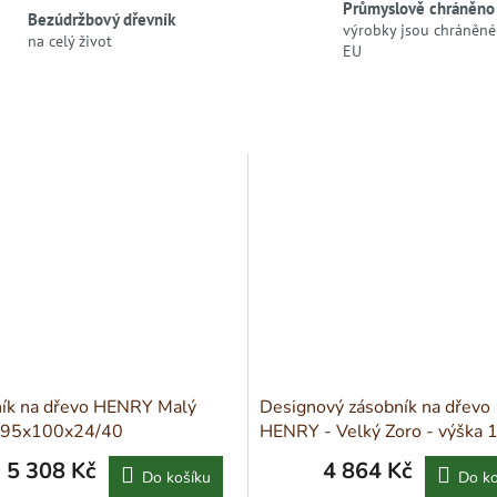
Průmyslově chráněno
Bezúdržbový dřevník
výrobky jsou chráněné 
na celý život
EU
ík na dřevo HENRY Malý
Designový zásobník na dřevo
 95x100x24/40
HENRY - Velký Zoro - výška 
5 308 Kč
4 864 Kč
Do košíku
Do ko