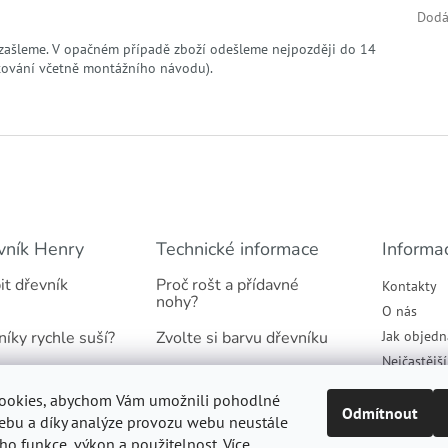
Dodá
zašleme. V opačném případě zboží odešleme nejpozději do 14
tování včetně montážního návodu).
vník Henry
Technické informace
Informa
it dřevník
Proč rošt a přídavné
Kontakty
nohy?
O nás
níky rychle suší?
Zvolte si barvu dřevníku
Jak objedn
Nejčastějš
našich dřevníků
Jaký podklad pod dřevník
Obchodní 
ookies, abychom Vám umožnili pohodlné
tradicí
Proč suché dřevo
Podmínky 
Odmítnout
ebu a díky analýze provozu webu neustále
údajů
eho funkce, výkon a použitelnost. Více
Informace k montáži