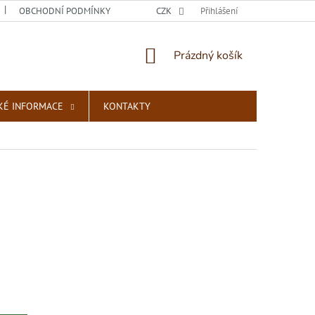
OBCHODNÍ PODMÍNKY
PODMÍNKY OCHRANY OSOBNÍCH ÚDAJŮ
CZK
Přihlášení
NÁKUPNÍ
Prázdný košík
KOŠÍK
KÉ INFORMACE
KONTAKTY