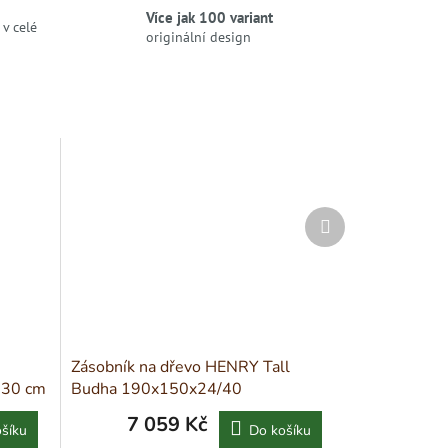
Více jak 100 variant
v celé
originální design
Další
produkt
Zásobník na dřevo HENRY Tall
130 cm
Budha 190x150x24/40
7 059 Kč
šíku
Do košíku