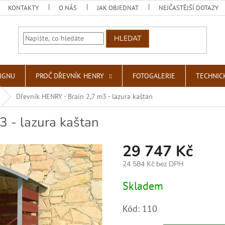
KONTAKTY
O NÁS
JAK OBJEDNAT
NEJČASTĚJŠÍ DOTAZY
HLEDAT
SIGNU
PROČ DŘEVNÍK HENRY
FOTOGALERIE
TECHNIC
Dřevník HENRY - Brain 2,7 m3 - lazura kaštan
 - lazura kaštan
29 747 Kč
24 584 Kč bez DPH
Měrná
Skladem
cena:
Kód:
110