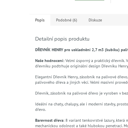
Popis
Podobné (6)
Diskuze
Detailní popis produktu
DŘEVNÍK HENRY pro uskladnění 2,7 m3 (kubíku) paliv
Naše hodnocení:
Velmi úsporný a praktický dřevník. 
dřevníku podtrhuje originální design Dřevníku Henry
Elegantní Dřevník Henry, zásobník na palivové dřevo,
palivového dřeva a jiných věcí. Velmi masivní provede
Dřevník, zásobník na palivové dřevo je vyroben v b
Ideální na chaty, chalupy, ale i moderní stavby, pros
dřevo.
Barevnost dřeva
: 8 variant tenkovrstvé lazury, kter
mechanickou odolnost a také hlubokou penetraci. M