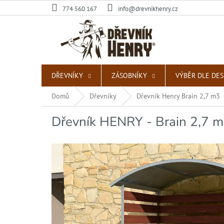
Přejít
774 560 167
info@drevnikhenry.cz
na
obsah
DŘEVNÍKY
ZÁSOBNÍKY
VÝBĚR DLE DE
Domů
Dřevníky
Dřevník Henry Brain 2,7 m3
Dřevník HENRY - Brain 2,7 m3