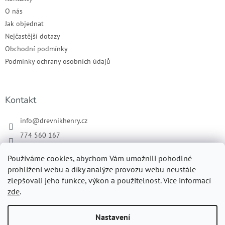
O nás
Jak objednat
Nejčastější dotazy
Obchodní podmínky
Podmínky ochrany osobních údajů
Kontakt
info
@
drevnikhenry.cz
774 560 167
Náš Facebook
Používáme cookies, abychom Vám umožnili pohodlné
drevnikhenry
prohlížení webu a díky analýze provozu webu neustále
zlepšovali jeho funkce, výkon a použitelnost. Více informací
zde
.
Vytvořil Shoptet
Nastavení
MirandaMedia Group s.r.o.