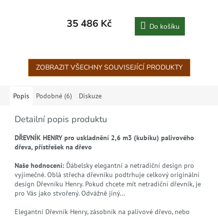
35 486 Kč
Do košíku
ZOBRAZIT VŠECHNY SOUVISEJÍCÍ PRODUKTY
Popis
Podobné (6)
Diskuze
Detailní popis produktu
DŘEVNÍK HENRY pro uskladnění 2,6 m3 (kubíku) palivového
dřeva, přístřešek na dřevo
Naše hodnocení:
Ďábelsky elegantní a netradiční design pro
vyjímečné. Oblá střecha dřevníku podtrhuje celkový originální
design Dřevníku Henry. Pokud chcete mít netradiční dřevník, je
pro Vás jako stvořený. Odvážně jiný...
Elegantní Dřevník Henry, zásobník na palivové dřevo, nebo