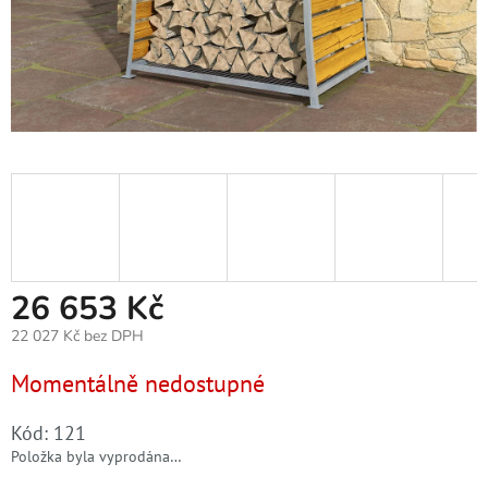
26 653 Kč
22 027 Kč bez DPH
Měrná
Momentálně nedostupné
cena:
Kód:
121
Položka byla vyprodána…