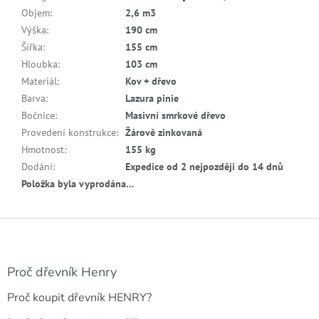
Objem
:
2,6 m3
Výška
:
190 cm
Šířka
:
155 cm
Hloubka
:
103 cm
Materiál
:
Kov + dřevo
Barva
:
Lazura pinie
Bočnice
:
Masivní smrkové dřevo
Provedení konstrukce
:
Žárově zinkovaná
Hmotnost
:
155 kg
Dodání
:
Expedice od 2 nejpozději do 14 dnů
Položka byla vyprodána…
Z
á
p
a
Proč dřevník Henry
t
Proč koupit dřevník HENRY?
í