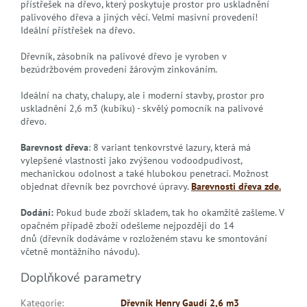
přístřešek na dřevo, který poskytuje prostor pro uskladnění
palivového dřeva a jiných věcí. Velmi masivní provedení!
Ideální přístřešek na dřevo.
Dřevník, zásobník na palivové dřevo je vyroben v
bezúdržbovém provedení žárovým zinkováním.
Ideální na chaty, chalupy, ale i moderní stavby, prostor pro
uskladnění 2,6 m3 (kubíku) - skvělý pomocník na palivové
dřevo.
Barevnost dřeva
: 8 variant tenkovrstvé lazury, která má
vylepšené vlastnosti jako zvýšenou vodoodpudivost,
mechanickou odolnost a také hlubokou penetraci. Možnost
objednat dřevník bez povrchové úpravy.
Barevnosti dřeva zde.
Dodání:
Pokud bude zboží skladem, tak ho okamžitě zašleme. V
opačném případě zboží odešleme nejpozději do 14
dnů (dřevník dodáváme v rozloženém stavu ke smontování
včetně montážního návodu).
Doplňkové parametry
Kategorie
:
Dřevník Henry Gaudí 2,6 m3