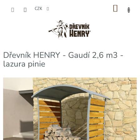
Přejít
NÁKU
na
CZK
obsah
KOŠÍK
Dřevník HENRY - Gaudí 2,6 m3 -
lazura pinie