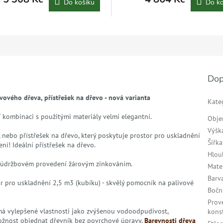
Do košíku
Do ko
Dop
ového dřeva, přístřešek na dřevo - nová varianta
Kate
V kombinaci s použitými materiály velmi elegantní.
Obj
Výšk
 nebo přístřešek na dřevo, který poskytuje prostor pro uskladnění
Šířka
ní! Ideální přístřešek na dřevo.
Hlou
ezúdržbovém provedení žárovým zinkováním.
Mate
Barv
tor pro uskladnění 2,5 m3 (kubíku) - skvělý pomocník na palivové
Bočn
Prov
á má vylepšené vlastnosti jako zvýšenou vodoodpudivost,
kons
ožnost objednat dřevník bez povrchové úpravy.
Barevnosti dřeva