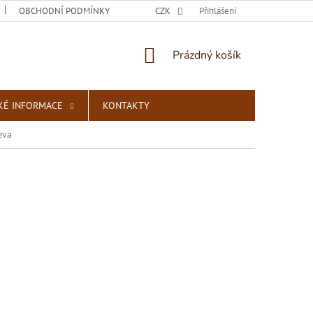
OBCHODNÍ PODMÍNKY
PODMÍNKY OCHRANY OSOBNÍCH ÚDAJŮ
CZK
Přihlášení
NÁKUPNÍ
Prázdný košík
KOŠÍK
KÉ INFORMACE
KONTAKTY
eva