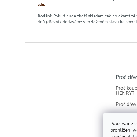
zde.
Dodání:
Pokud bude zboží skladem, tak ho okamžitě 
dnů (dřevník dodáváme v rozloženém stavu ke smon
Z
á
p
a
t
Proč dře
í
Proč koup
HENRY?
Proč dřev
Odolnost 
Používáme c
Dřevník s 
prohlížení w
zlepšovali j