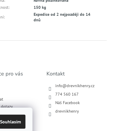
cha
:
Rovná pozinkovaná
nost
:
150 kg
Expedice od 2 nejpozději do 14
ní
:
dnů
ce pro vás
Kontakt
info
@
drevnikhenry.cz
774 560 167
at
Náš Facebook
í dotazy
drevnikhenry
podmínky
ochrany osobních
Souhlasím