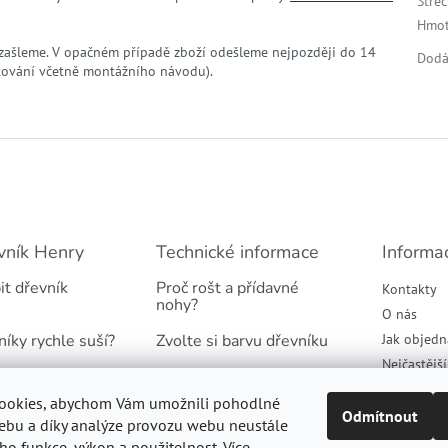
Stře
Hmot
zašleme. V opačném případě zboží odešleme nejpozději do 14
Dodá
tování včetně montážního návodu).
vník Henry
Technické informace
Informa
it dřevník
Proč rošt a přídavné
Kontakty
nohy?
O nás
níky rychle suší?
Zvolte si barvu dřevníku
Jak objedn
Nejčastějš
našich dřevníků
Jaký podklad pod dřevník
Obchodní 
ookies, abychom Vám umožnili pohodlné
tradicí
Proč suché dřevo
Podmínky 
Odmítnout
ebu a díky analýze provozu webu neustále
údajů
eho funkce, výkon a použitelnost. Více