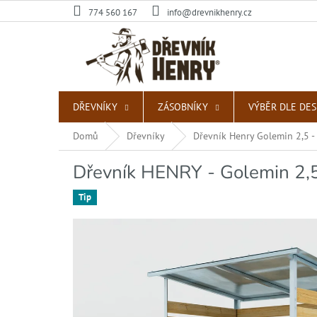
Přejít
774 560 167
info@drevnikhenry.cz
na
obsah
DŘEVNÍKY
ZÁSOBNÍKY
VÝBĚR DLE DE
Domů
Dřevníky
Dřevník Henry Golemin 2,5 -
Dřevník HENRY - Golemin 2,5
Tip