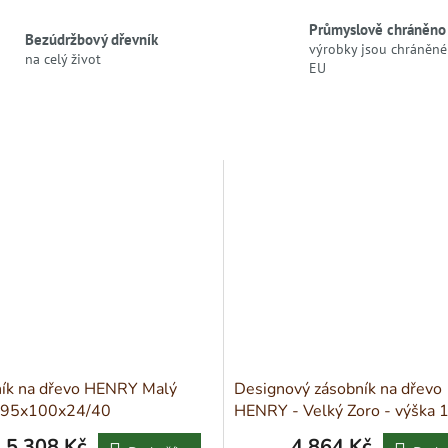
Průmyslově chráněno
Bezúdržbový dřevník
výrobky jsou chráněné 
na celý život
EU
ík na dřevo HENRY Malý
Designový zásobník na dřevo
 95x100x24/40
HENRY - Velký Zoro - výška 
5 308 Kč
4 864 Kč