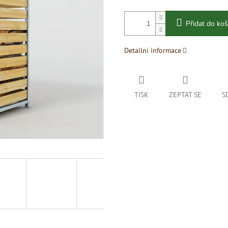
Přidat do koš
Detailní informace
TISK
ZEPTAT SE
S