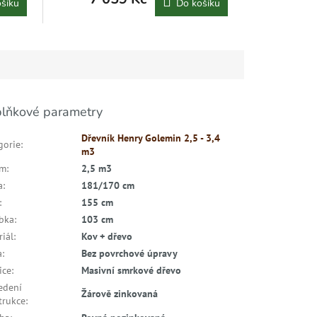
šíku
Do košíku
lňkové parametry
Dřevník Henry Golemin 2,5 - 3,4
gorie
:
m3
em
:
2,5 m3
a
:
181/170 cm
:
155 cm
bka
:
103 cm
riál
:
Kov + dřevo
a
:
Bez povrchové úpravy
ice
:
Masivní smrkové dřevo
edení
Žárově zinkovaná
trukce
: