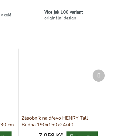
Více jak 100 variant
v celé
originální design
Další
produkt
Zásobník na dřevo HENRY Tall
130 cm
Budha 190x150x24/40
7 059 Kč