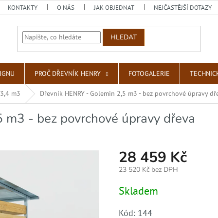
KONTAKTY
O NÁS
JAK OBJEDNAT
NEJČASTĚJŠÍ DOTAZY
HLEDAT
SIGNU
PROČ DŘEVNÍK HENRY
FOTOGALERIE
TECHNIC
 3,4 m3
Dřevník HENRY - Golemin 2,5 m3 - bez povrchové úpravy dř
 m3 - bez povrchové úpravy dřeva
28 459 Kč
23 520 Kč bez DPH
Měrná
Skladem
cena:
Kód:
144