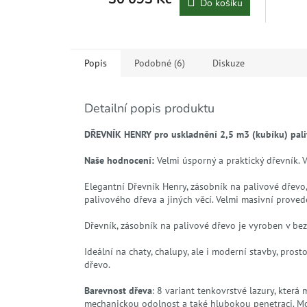
Do košíku
Popis
Podobné (6)
Diskuze
Detailní popis produktu
DŘEVNÍK HENRY pro uskladnění 2,5 m3 (kubíku) paliv
Naše hodnocení:
Velmi úsporný a praktický dřevník. 
Elegantní Dřevník Henry, zásobník na palivové dřevo,
palivového dřeva a jiných věcí. Velmi masivní provede
Dřevník, zásobník na palivové dřevo je vyroben v b
Ideální na chaty, chalupy, ale i moderní stavby, pros
dřevo.
Barevnost dřeva
: 8 variant tenkovrstvé lazury, kter
mechanickou odolnost a také hlubokou penetraci. M