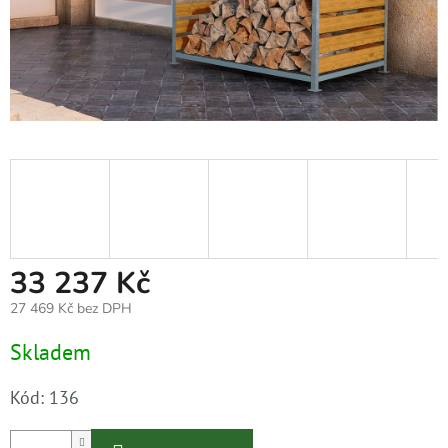
33 237 Kč
27 469 Kč bez DPH
Měrná
Skladem
cena:
Kód:
136