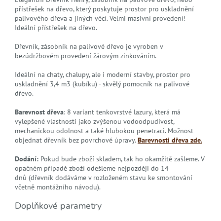
přístřešek na dřevo, který poskytuje prostor pro uskladnění
palivového dřeva a jiných věcí. Velmi masivní provedení!
Ideální přístřešek na dřevo.
Dřevník, zásobník na palivové dřevo je vyroben v
bezúdržbovém provedení žárovým zinkováním.
Ideální na chaty, chalupy, ale i moderní stavby, prostor pro
uskladnění 3,4 m3 (kubíku) - skvělý pomocník na palivové
dřevo.
Barevnost dřeva
: 8 variant tenkovrstvé lazury, která má
vylepšené vlastnosti jako zvýšenou vodoodpudivost,
mechanickou odolnost a také hlubokou penetraci. Možnost
objednat dřevník bez povrchové úpravy.
Barevnosti dřeva zde.
Dodání:
Pokud bude zboží skladem, tak ho okamžitě zašleme. V
opačném případě zboží odešleme nejpozději do 14
dnů (dřevník dodáváme v rozloženém stavu ke smontování
včetně montážního návodu).
Doplňkové parametry