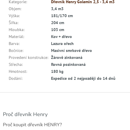
Kategorie
:
Dřevník Henry Golemin 2,5 - 3,4 m3
Objem
:
3,4 m3
Výška
:
181/170 cm
Šířka
:
204 cm
Hloubka
:
103 cm
Materiál
:
Kov + dřevo
Barva
:
Lazura ořech
Bočnice
:
Masivní smrkové dřevo
Provedení konstrukce
:
Žárově zinkovaná
Střecha
:
Rovná pozinkovaná
Hmotnost
:
180 kg
Dodání
:
Expedice od 2 nejpozději do 14 dnů
Z
á
p
a
Proč dřevník Henry
t
Proč koupit dřevník HENRY?
í