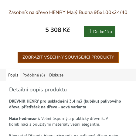
Zásobník na dřevo HENRY Malý Budha 95x100x24/40
5 308 Kč
Do košíku
ZOBRAZIT VŠECHNY SOUVISEJÍCÍ PRODUKTY
Popis
Podobné (6)
Diskuze
Detailní popis produktu
DŘEVNÍK HENRY pro uskladnění 3,4 m3 (kubíku) palivového
dřeva, přístřešek na dřevo - nová varianta
Naše hodnocení:
Velmi úsporný a praktický dřevník. V
kombinaci s použitými materiály velmi elegantní.
Elegantní Dřevník Henry, zásobník na palivové dřevo, nebo