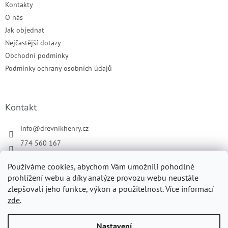
Kontakty
O nás
Jak objednat
Nejčastější dotazy
Obchodní podmínky
Podmínky ochrany osobních údajů
Kontakt
info
@
drevnikhenry.cz
774 560 167
Náš Facebook
Používáme cookies, abychom Vám umožnili pohodlné
drevnikhenry
prohlížení webu a díky analýze provozu webu neustále
zlepšovali jeho funkce, výkon a použitelnost. Více informací
zde
.
Vytvořil Shoptet
Nastavení