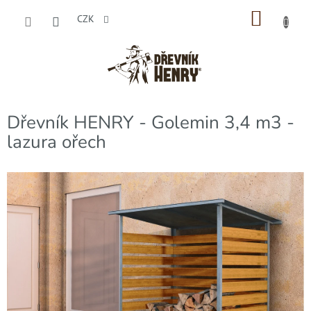
Přejít
NÁKU
na
CZK
obsah
KOŠÍK
Dřevník HENRY - Golemin 3,4 m3 -
lazura ořech