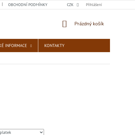
OBCHODNÍ PODMÍNKY
PODMÍNKY OCHRANY OSOBNÍCH ÚDAJŮ
CZK
Přihlášení
NÁKUPNÍ
Prázdný košík
KOŠÍK
KÉ INFORMACE
KONTAKTY