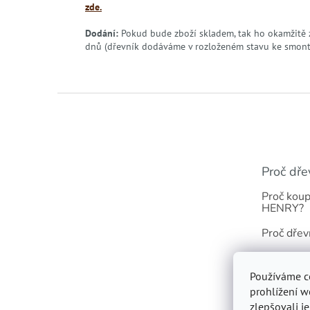
zde.
Dodání:
Pokud bude zboží skladem, tak ho okamžitě 
dnů (dřevník dodáváme v rozloženém stavu ke smon
Z
á
p
a
t
Proč dře
í
Proč koup
HENRY?
Proč dřev
Odolnost 
Používáme c
Dřevník s 
prohlížení w
zlepšovali j