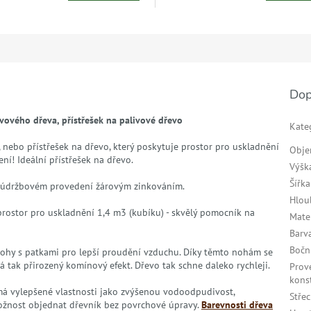
Dop
ivového dřeva,
přístřešek na palivové dřevo
Kate
 nebo přístřešek na dřevo, který poskytuje prostor pro uskladnění
Obj
ní! Ideální přístřešek na dřevo.
Výšk
Šířka
ezúdržbovém provedení žárovým zinkováním.
Hlou
 prostor pro uskladnění 1,4 m3 (kubíku) - skvělý pomocník na
Mate
Barv
Bočn
 nohy s patkami pro lepší proudění vzduchu. Díky těmto nohám se
 tak přirozený komínový efekt. Dřevo tak schne daleko rychleji.
Prov
kons
á má vylepšené vlastnosti jako zvýšenou vodoodpudivost,
Stře
ožnost objednat dřevník bez povrchové úpravy.
Barevnosti dřeva