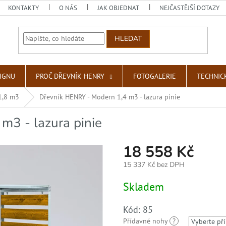
KONTAKTY
O NÁS
JAK OBJEDNAT
NEJČASTĚJŠÍ DOTAZY
HLEDAT
SIGNU
PROČ DŘEVNÍK HENRY
FOTOGALERIE
TECHNIC
1,8 m3
Dřevník HENRY - Modern 1,4 m3 - lazura pinie
m3 - lazura pinie
18 558 Kč
15 337 Kč
bez DPH
Měrná
Skladem
cena:
Kód:
85
Přídavné nohy
?