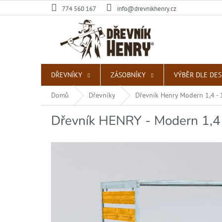
Přejít
774 560 167
info@drevnikhenry.cz
na
obsah
DŘEVNÍKY
ZÁSOBNÍKY
VÝBĚR DLE DE
Domů
Dřevníky
Dřevník Henry Modern 1,4 - 
Dřevník HENRY - Modern 1,4 