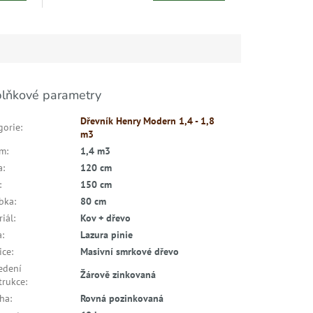
lňkové parametry
Dřevník Henry Modern 1,4 - 1,8
gorie
:
m3
em
:
1,4 m3
a
:
120 cm
:
150 cm
bka
:
80 cm
riál
:
Kov + dřevo
a
:
Lazura pinie
ice
:
Masivní smrkové dřevo
edení
Žárově zinkovaná
trukce
:
cha
:
Rovná pozinkovaná