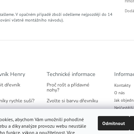
Hmot
Dodá
zašleme. V opačném případě zboží odešleme nejpozději do 14
tování včetně montážního návodu).
vník Henry
Technické informace
Informa
it dřevník
Proč rošt a přídavné
Kontakty
nohy?
O nás
níky rychle suší?
Zvolte si barvu dřevníku
Jak objedn
Nejčastějš
našich dřevníků
Jaký podklad pod dřevník
Obchodní 
ookies, abychom Vám umožnili pohodlné
tradicí
Proč suché dřevo
Podmínky 
Odmítnout
ebu a díky analýze provozu webu neustále
údajů
eho funkce, výkon a použitelnost. Více
Informace k montáži