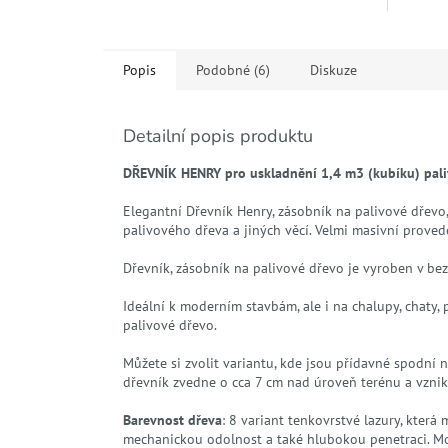
Popis
Podobné (6)
Diskuze
Detailní popis produktu
DŘEVNÍK HENRY pro uskladnění 1,4 m3 (kubíku) pal
Elegantní Dřevník Henry, zásobník na palivové dřevo,
palivového dřeva a jiných věcí. Velmi masivní provede
Dřevník, zásobník na palivové dřevo je vyroben v b
Ideální k moderním stavbám, ale i na chalupy, chaty,
palivové dřevo.
Můžete si zvolit variantu, kde jsou přídavné spodní
dřevník zvedne o cca 7 cm nad úroveň terénu a vzniká
Barevnost dřeva
: 8 variant tenkovrstvé lazury, kter
mechanickou odolnost a také hlubokou penetraci. M