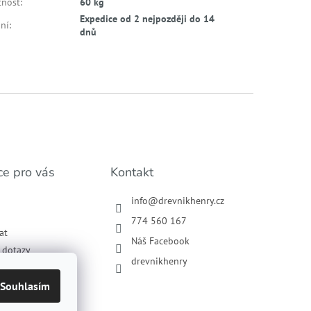
nost
:
60 kg
Expedice od 2 nejpozději do 14
ní
:
dnů
ce pro vás
Kontakt
info
@
drevnikhenry.cz
774 560 167
at
Náš Facebook
í dotazy
drevnikhenry
podmínky
ochrany osobních
Souhlasím