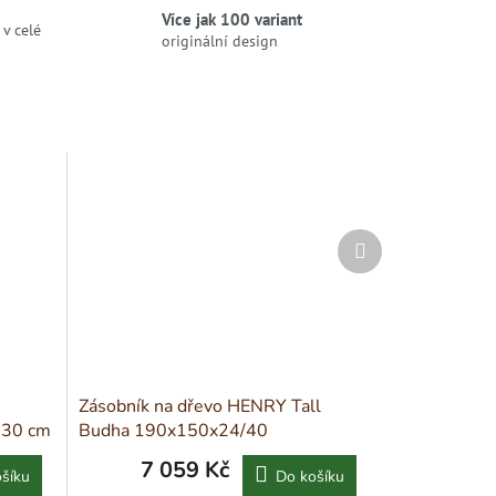
Více jak 100 variant
v celé
originální design
Další
produkt
Zásobník na dřevo HENRY Tall
130 cm
Budha 190x150x24/40
7 059 Kč
šíku
Do košíku