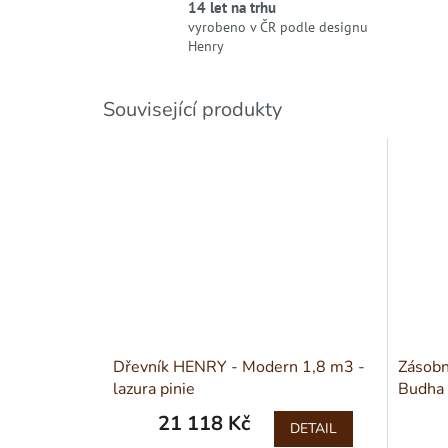
14 let na trhu
vyrobeno v ČR podle designu
Henry
Související produkty
Dřevník HENRY - Modern 1,8 m3 -
Zásobn
lazura pinie
Budha
21 118 Kč
DETAIL