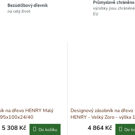
Průmyslově chráněno
Bezúdržbový dřevník
výrobky jsou chráněné 
na celý život
EU
ík na dřevo HENRY Malý
Designový zásobník na dřevo
 95x100x24/40
HENRY - Velký Zoro - výška 
5 308 Kč
4 864 Kč
Do košíku
Do ko