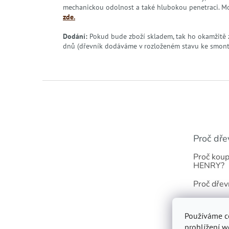
mechanickou odolnost a také hlubokou penetraci. M
zde.
Dodání:
Pokud bude zboží skladem, tak ho okamžitě 
dnů (dřevník dodáváme v rozloženém stavu ke smon
Z
á
p
a
t
Proč dře
í
Proč koup
HENRY?
Proč dřev
Odolnost 
Používáme c
Dřevník s 
prohlížení w