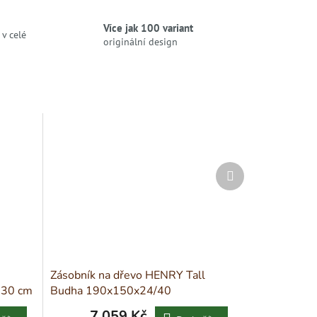
Více jak 100 variant
v celé
originální design
Další
produkt
Zásobník na dřevo HENRY Tall
130 cm
Budha 190x150x24/40
7 059 Kč