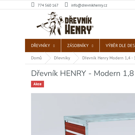
Přejít
774 560 167
info@drevnikhenry.cz
na
obsah
DŘEVNÍKY
ZÁSOBNÍKY
VÝBĚR DLE DE
Domů
Dřevníky
Dřevník Henry Modern 1,4 - 
Dřevník HENRY - Modern 1,8 
Akce