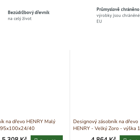
Průmyslově chráněno
Bezúdržbový dřevník
výrobky jsou chráněné 
na celý život
EU
ík na dřevo HENRY Malý
Designový zásobník na dřevo
 95x100x24/40
HENRY - Velký Zoro - výška 
5 308 Kč
4 864 Kč