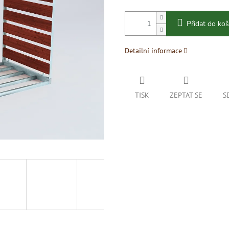
Přidat do koš
Detailní informace
TISK
ZEPTAT SE
S