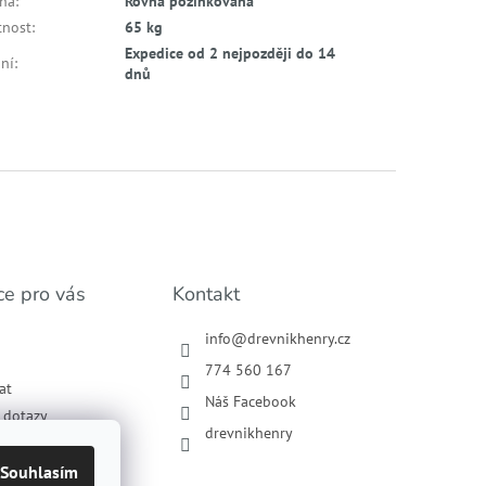
cha
:
Rovná pozinkovaná
nost
:
65 kg
Expedice od 2 nejpozději do 14
ní
:
dnů
ce pro vás
Kontakt
info
@
drevnikhenry.cz
774 560 167
at
Náš Facebook
í dotazy
drevnikhenry
podmínky
ochrany osobních
Souhlasím