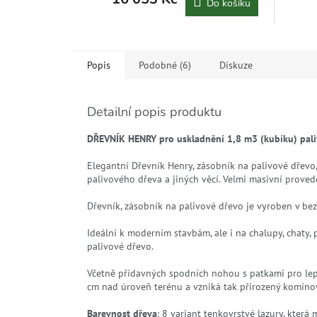
Do košíku
Popis
Podobné (6)
Diskuze
Detailní popis produktu
DŘEVNÍK HENRY pro uskladnění 1,8 m3 (kubíku) pal
Elegantní Dřevník Henry, zásobník na palivové dřevo,
palivového dřeva a jiných věcí. Velmi masivní provede
Dřevník, zásobník na palivové dřevo je vyroben v b
Ideální k moderním stavbám, ale i na chalupy, chaty,
palivové dřevo.
Včetně přídavných spodních nohou s patkami pro lep
cm nad úroveň terénu a vzniká tak přirozený komínový
Barevnost dřeva
: 8 variant tenkovrstvé lazury, kter