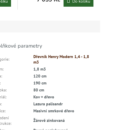
šíku
Do košíku
lňkové parametry
Dřevník Henry Modern 1,4 - 1,8
gorie
:
m3
em
:
1,8 m3
a
:
120 cm
:
190 cm
bka
:
80 cm
riál
:
Kov + dřevo
a
:
Lazura palisandr
ice
:
Masivní smrkové dřevo
edení
Žárově zinkovaná
trukce
: