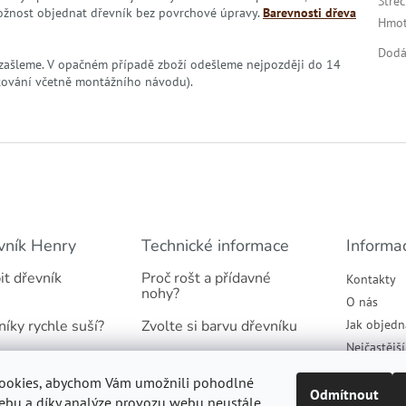
Stře
ožnost objednat dřevník bez povrchové úpravy.
Barevnosti dřeva
Hmot
Dodá
zašleme. V opačném případě zboží odešleme nejpozději do 14
tování včetně montážního návodu).
vník Henry
Technické informace
Informa
it dřevník
Proč rošt a přídavné
Kontakty
nohy?
O nás
níky rychle suší?
Zvolte si barvu dřevníku
Jak objedn
Nejčastějš
našich dřevníků
Jaký podklad pod dřevník
Obchodní 
ookies, abychom Vám umožnili pohodlné
tradicí
Proč suché dřevo
Podmínky 
Odmítnout
ebu a díky analýze provozu webu neustále