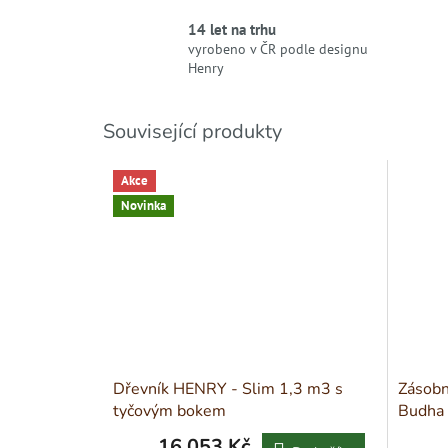
14 let na trhu
vyrobeno v ČR podle designu
Henry
Související produkty
Akce
Novinka
Dřevník HENRY - Slim 1,3 m3 s
Zásobn
tyčovým bokem
Budha
16 053 Kč