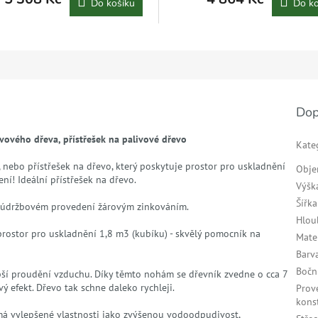
Do košíku
Do ko
Dop
ivového dřeva,
přístřešek na palivové dřevo
Kate
 nebo přístřešek na dřevo, který poskytuje prostor pro uskladnění
Obj
ní! Ideální přístřešek na dřevo.
Výšk
Šířka
ezúdržbovém provedení žárovým zinkováním.
Hlou
 prostor pro uskladnění 1,8 m3 (kubíku) - skvělý pomocník na
Mate
Barv
Bočn
ší proudění vzduchu. Díky těmto nohám se dřevník zvedne o cca 7
 efekt. Dřevo tak schne daleko rychleji.
Prov
kons
á má vylepšené vlastnosti jako zvýšenou vodoodpudivost,