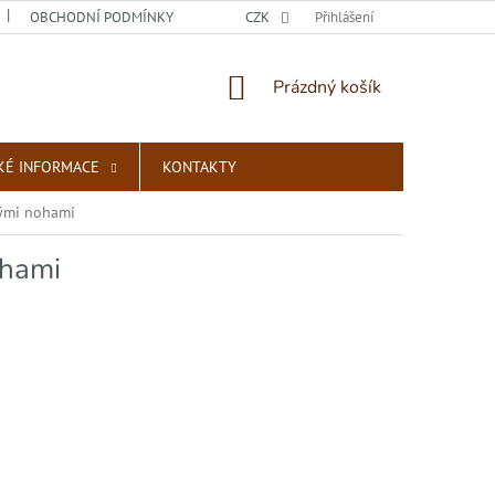
OBCHODNÍ PODMÍNKY
PODMÍNKY OCHRANY OSOBNÍCH ÚDAJŮ
CZK
Přihlášení
NÁKUPNÍ
Prázdný košík
KOŠÍK
KÉ INFORMACE
KONTAKTY
nými nohami
ohami