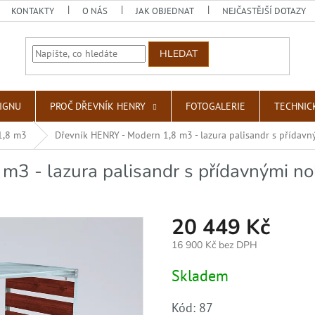
KONTAKTY
O NÁS
JAK OBJEDNAT
NEJČASTĚJŠÍ DOTAZY
HLEDAT
SIGNU
PROČ DŘEVNÍK HENRY
FOTOGALERIE
TECHNIC
1,8 m3
Dřevník HENRY - Modern 1,8 m3 - lazura palisandr s přídav
m3 - lazura palisandr s přídavnými n
20 449 Kč
16 900 Kč bez DPH
Měrná
Skladem
cena:
Kód:
87