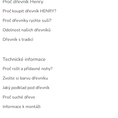
a
Proč dřevník Henry
t
Proč koupit dřevník HENRY?
í
Proč dřevníky rychle suší?
Odolnost našich dřevníků
Dřevník s tradicí
Technické informace
Proč rošt a přídavné nohy?
Zvolte si barvu dřevníku
Jaký podklad pod dřevník
Proč suché dřevo
Informace k montáži