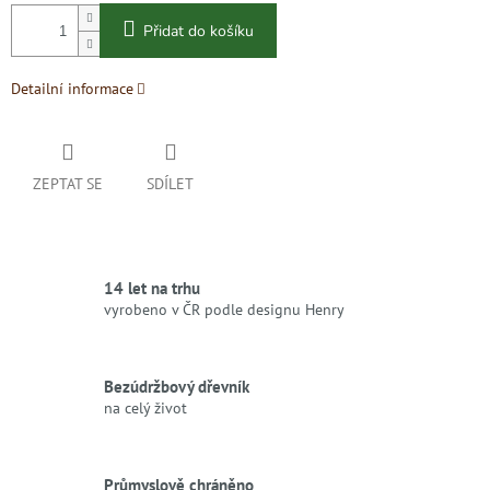
Přidat do košíku
Detailní informace
ZEPTAT SE
SDÍLET
14 let na trhu
vyrobeno v ČR podle designu Henry
Bezúdržbový dřevník
na celý život
Průmyslově chráněno