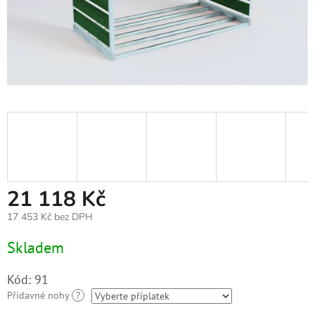
21 118 Kč
17 453 Kč
bez DPH
Měrná
Skladem
cena:
Kód:
91
Přídavné nohy
?