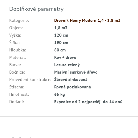
Doplňkové parametry
Kategorie
:
Dřevník Henry Modern 1,4 - 1,8 m3
Objem
:
1,8 m3
Výška
:
120 cm
Šířka
:
190 cm
Hloubka
:
80 cm
Materiál
:
Kov + dřevo
Barva
:
Lazura zelený
Bočnice
:
Masivní smrkové dřevo
Provedení konstrukce
:
Žárově zinkovaná
Střecha
:
Rovná pozinkovaná
Hmotnost
:
65 kg
Dodání
:
Expedice od 2 nejpozději do 14 dnů
Z
á
p