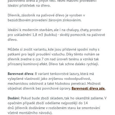
palivového dřeva a jiných věcí. Velmi masivní provedení!
Ideální přístřešek na dřevo.
Dřevník, zásobník na palivové dřevo je vyroben v
bezúdržbovém provedení žárovým zinkováním.
Ideální k moderním stavbám, ale i na chalupy, chaty, prostor
pro uskladnění 1,8 m3 (kubíku) - skvělý pomocník na palivové
dřevo.
Můžete si zvolit variantu, kde jsou přídavné spodní nohy s
patkami pro lepší proudění vzduchu. Díky těmto nohám se
dřevník zvedne o cca 7 cm nad úroveň terénu a vzniká tak
přirozený komínový efekt. Dřevo tak schne daleko rychleji.
Barevnost dřeva
: 8 variant tenkovrstvé lazury, která má
vylepšené vlastnosti jako zvýšenou vodoodpudivost,
mechanickou odolnost a také hlubokou penetraci. Možnost
objednat dřevník bez povrchové úpravy.
Barevnosti dřeva zde.
Dodání:
Pokud bude zboží skladem, tak ho okamžitě zašleme. V
opačném případě zboží odešleme nejpozději do 14
dnů (dřevník dodáváme v rozloženém stavu ke smontování
včetně montážního návodu).