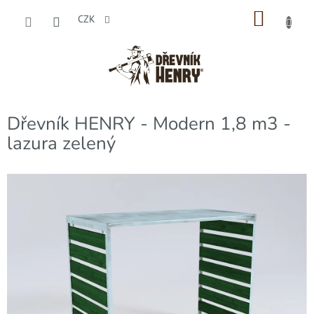
Přejít
NÁKU
na
CZK
obsah
KOŠÍK
Dřevník HENRY - Modern 1,8 m3 -
lazura zelený