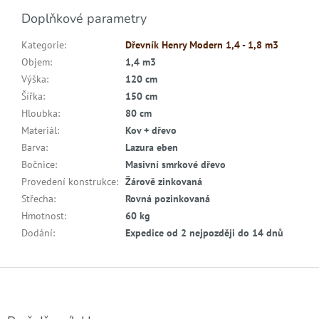
Doplňkové parametry
Kategorie
:
Dřevník Henry Modern 1,4 - 1,8 m3
Objem
:
1,4 m3
Výška
:
120 cm
Šířka
:
150 cm
Hloubka
:
80 cm
Materiál
:
Kov + dřevo
Barva
:
Lazura eben
Bočnice
:
Masivní smrkové dřevo
Provedení konstrukce
:
Žárově zinkovaná
Střecha
:
Rovná pozinkovaná
Hmotnost
:
60 kg
Dodání
:
Expedice od 2 nejpozději do 14 dnů
Z
á
p