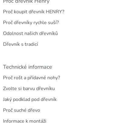
a
Proč dřevník Henry
t
Proč koupit dřevník HENRY?
í
Proč dřevníky rychle suší?
Odolnost našich dřevníků
Dřevník s tradicí
Technické informace
Proč rošt a přídavné nohy?
Zvolte si barvu dřevníku
Jaký podklad pod dřevník
Proč suché dřevo
Informace k montáži