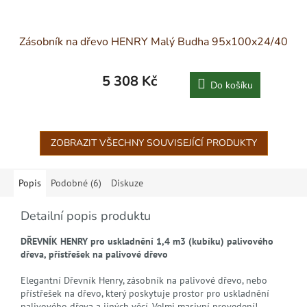
Zásobník na dřevo HENRY Malý Budha 95x100x24/40
5 308 Kč
Do košíku
ZOBRAZIT VŠECHNY SOUVISEJÍCÍ PRODUKTY
Popis
Podobné (6)
Diskuze
Detailní popis produktu
DŘEVNÍK HENRY pro uskladnění 1,4 m3 (kubíku) palivového
dřeva,
přístřešek na palivové dřevo
Elegantní Dřevník Henry, zásobník na palivové dřevo, nebo
přístřešek na dřevo, který poskytuje prostor pro uskladnění
palivového dřeva a jiných věcí. Velmi masivní provedení!