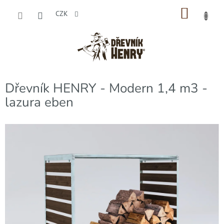
Přejít
NÁKU
na
CZK
obsah
KOŠÍK
Dřevník HENRY - Modern 1,4 m3 -
lazura eben