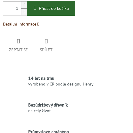
Přidat do košíku
Detailní informace
ZEPTAT SE
SDÍLET
14 let na trhu
vyrobeno v ČR podle designu Henry
Bezúdržbový dřevník
na celý život
Průmyslově chráněno