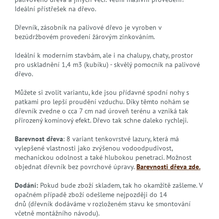
Ideální přístřešek na dřevo.
Dřevník, zásobník na palivové dřevo je vyroben v
bezúdržbovém provedení žárovým zinkováním.
Ideální k moderním stavbám, ale i na chalupy, chaty, prostor
pro uskladnění 1,4 m3 (kubíku) - skvělý pomocník na palivové
dřevo.
Můžete si zvolit variantu, kde jsou přídavné spodní nohy s
patkami pro lepší proudění vzduchu. Díky těmto nohám se
dřevník zvedne o cca 7 cm nad úroveň terénu a vzniká tak
přirozený komínový efekt. Dřevo tak schne daleko rychleji.
Barevnost dřeva
: 8 variant tenkovrstvé lazury, která má
vylepšené vlastnosti jako zvýšenou vodoodpudivost,
mechanickou odolnost a také hlubokou penetraci. Možnost
objednat dřevník bez povrchové úpravy.
Barevnosti dřeva zde.
Dodání:
Pokud bude zboží skladem, tak ho okamžitě zašleme. V
opačném případě zboží odešleme nejpozději do 14
dnů (dřevník dodáváme v rozloženém stavu ke smontování
včetně montážního návodu).