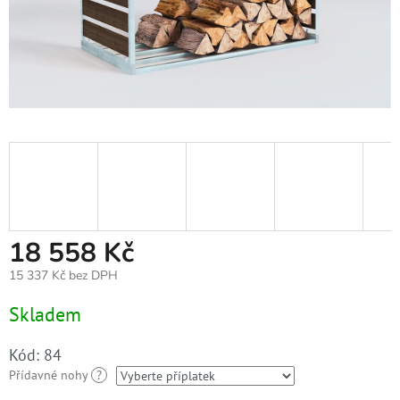
18 558 Kč
15 337 Kč
bez DPH
Měrná
Skladem
cena:
Kód:
84
Přídavné nohy
?